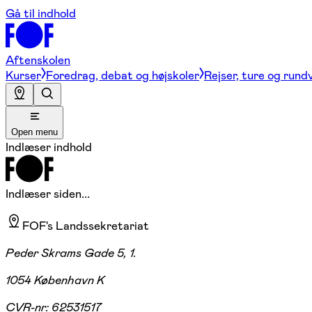
Gå til indhold
Aftenskolen
Kurser
Foredrag, debat og højskoler
Rejser, ture og rund
Open menu
Indlæser indhold
Indlæser siden...
FOF's Landssekretariat
Peder Skrams Gade 5, 1.
1054 København K
CVR-nr:
62531517