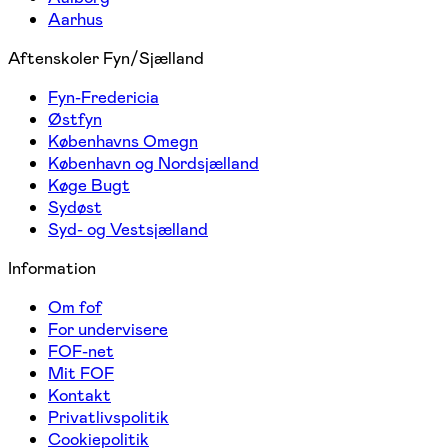
Aarhus
Aftenskoler Fyn/Sjælland
Fyn-Fredericia
Østfyn
Københavns Omegn
København og Nordsjælland
Køge Bugt
Sydøst
Syd- og Vestsjælland
Information
Om fof
For undervisere
FOF-net
Mit FOF
Kontakt
Privatlivspolitik
Cookiepolitik