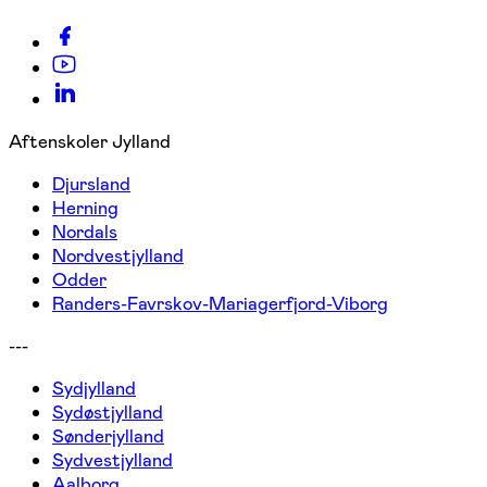
Aftenskoler Jylland
Djursland
Herning
Nordals
Nordvestjylland
Odder
Randers-Favrskov-Mariagerfjord-Viborg
---
Sydjylland
Sydøstjylland
Sønderjylland
Sydvestjylland
Aalborg