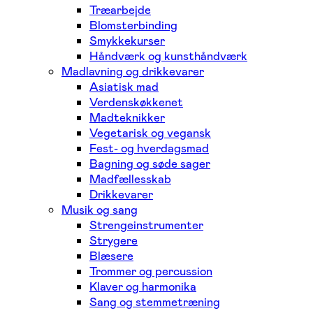
Træarbejde
Blomsterbinding
Smykkekurser
Håndværk og kunsthåndværk
Madlavning og drikkevarer
Asiatisk mad
Verdenskøkkenet
Madteknikker
Vegetarisk og vegansk
Fest- og hverdagsmad
Bagning og søde sager
Madfællesskab
Drikkevarer
Musik og sang
Strengeinstrumenter
Strygere
Blæsere
Trommer og percussion
Klaver og harmonika
Sang og stemmetræning