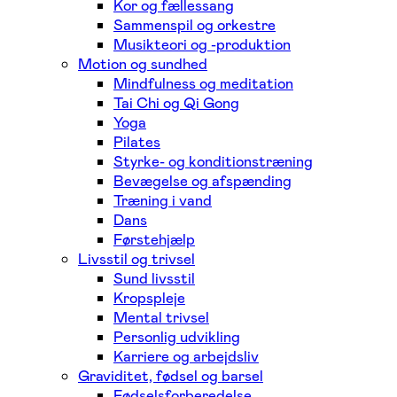
Kor og fællessang
Sammenspil og orkestre
Musikteori og -produktion
Motion og sundhed
Mindfulness og meditation
Tai Chi og Qi Gong
Yoga
Pilates
Styrke- og konditionstræning
Bevægelse og afspænding
Træning i vand
Dans
Førstehjælp
Livsstil og trivsel
Sund livsstil
Kropspleje
Mental trivsel
Personlig udvikling
Karriere og arbejdsliv
Graviditet, fødsel og barsel
Fødselsforberedelse