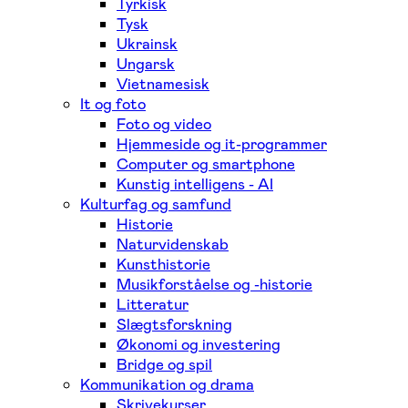
Tyrkisk
Tysk
Ukrainsk
Ungarsk
Vietnamesisk
It og foto
Foto og video
Hjemmeside og it-programmer
Computer og smartphone
Kunstig intelligens - AI
Kulturfag og samfund
Historie
Naturvidenskab
Kunsthistorie
Musikforståelse og -historie
Litteratur
Slægtsforskning
Økonomi og investering
Bridge og spil
Kommunikation og drama
Skrivekurser