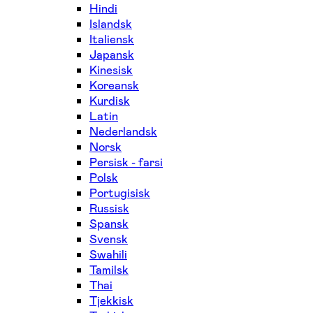
Hindi
Islandsk
Italiensk
Japansk
Kinesisk
Koreansk
Kurdisk
Latin
Nederlandsk
Norsk
Persisk - farsi
Polsk
Portugisisk
Russisk
Spansk
Svensk
Swahili
Tamilsk
Thai
Tjekkisk