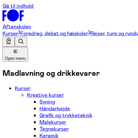
Gå til indhold
Aftenskolen
Kurser
Foredrag, debat og højskoler
Rejser, ture og rund
Open menu
Madlavning og drikkevarer
Kurser
Kreative kurser
Syning
Håndarbejde
Grafik og trykketeknik
Malekurser
Tegnekurser
Keramik