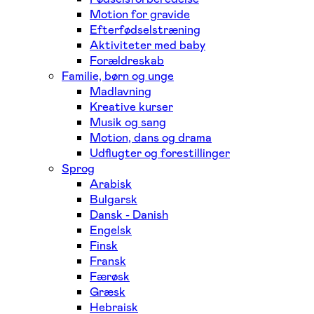
Motion for gravide
Efterfødselstræning
Aktiviteter med baby
Forældreskab
Familie, børn og unge
Madlavning
Kreative kurser
Musik og sang
Motion, dans og drama
Udflugter og forestillinger
Sprog
Arabisk
Bulgarsk
Dansk - Danish
Engelsk
Finsk
Fransk
Færøsk
Græsk
Hebraisk