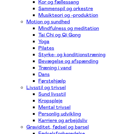
Kor og fællessang
Sammenspil og orkestre
Musikteori og -produktion
Motion og sundhed
Mindfulness og meditation
Tai Chi og Qi Gong
Yoga
Pilates
Styrke- og konditionstræning
Bevægelse og afspænding
Træning i vand
Dans
Førstehjælp
Livsstil og trivsel
Sund livsstil
Kropspleje
Mental trivsel
Personlig udvikling
Karriere og arbejdsliv
Graviditet, fødsel og barsel
Fødselsforberedelse