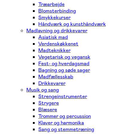
Træarbejde
Blomsterbinding
Smykkekurser
Håndværk og kunsthåndværk
Madlavning og drikkevarer
Asiatisk mad
Verdenskøkkenet
Madteknikker
Vegetarisk og vegansk
Fest- og hverdagsmad
Bagning og søde sager
Madfællesskab
Drikkevarer
Musik og sang
Strengeinstrumenter
Strygere
Blæsere
Trommer og percussion
Klaver og harmonika
Sang og stemmetræning