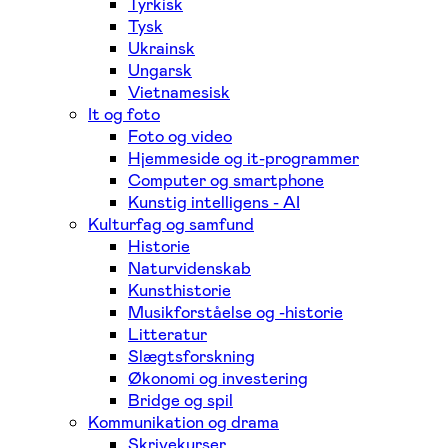
Tyrkisk
Tysk
Ukrainsk
Ungarsk
Vietnamesisk
It og foto
Foto og video
Hjemmeside og it-programmer
Computer og smartphone
Kunstig intelligens - AI
Kulturfag og samfund
Historie
Naturvidenskab
Kunsthistorie
Musikforståelse og -historie
Litteratur
Slægtsforskning
Økonomi og investering
Bridge og spil
Kommunikation og drama
Skrivekurser