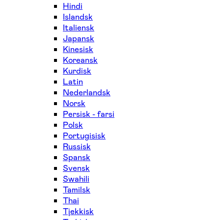
Hindi
Islandsk
Italiensk
Japansk
Kinesisk
Koreansk
Kurdisk
Latin
Nederlandsk
Norsk
Persisk - farsi
Polsk
Portugisisk
Russisk
Spansk
Svensk
Swahili
Tamilsk
Thai
Tjekkisk