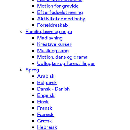
Motion for gravide
Efterfødselstræning
Aktiviteter med baby
Forældreskab
Familie, børn og unge
Madlavning
Kreative kurser
Musik og sang
Motion, dans og drama
Udflugter og forestillinger
Sprog
Arabisk
Bulgarsk
Dansk - Danish
Engelsk
Finsk
Fransk
Færøsk
Græsk
Hebraisk