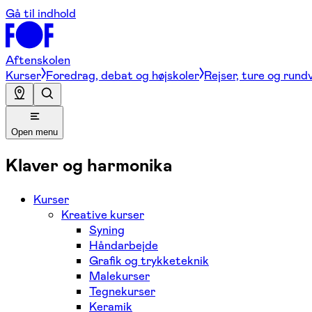
Gå til indhold
Aftenskolen
Kurser
Foredrag, debat og højskoler
Rejser, ture og rund
Open menu
Klaver og harmonika
Kurser
Kreative kurser
Syning
Håndarbejde
Grafik og trykketeknik
Malekurser
Tegnekurser
Keramik