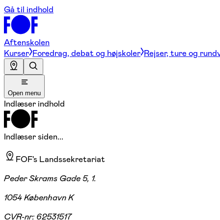
Gå til indhold
Aftenskolen
Kurser
Foredrag, debat og højskoler
Rejser, ture og rund
Open menu
Indlæser indhold
Indlæser siden...
FOF's Landssekretariat
Peder Skrams Gade 5, 1.
1054 København K
CVR-nr:
62531517