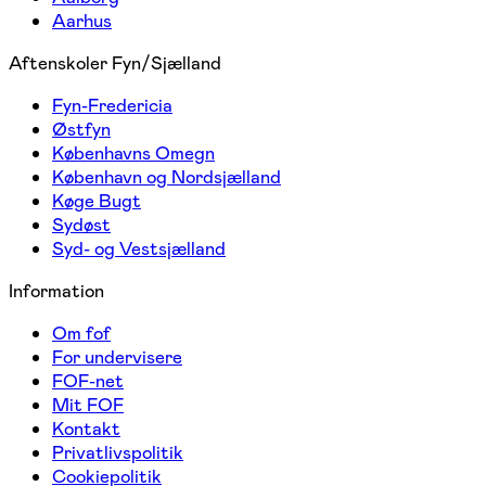
Aarhus
Aftenskoler Fyn/Sjælland
Fyn-Fredericia
Østfyn
Københavns Omegn
København og Nordsjælland
Køge Bugt
Sydøst
Syd- og Vestsjælland
Information
Om fof
For undervisere
FOF-net
Mit FOF
Kontakt
Privatlivspolitik
Cookiepolitik