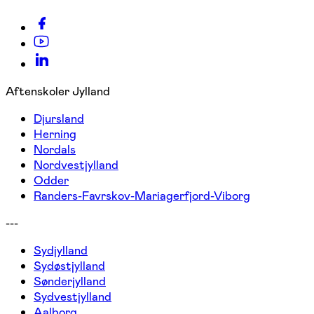
Aftenskoler Jylland
Djursland
Herning
Nordals
Nordvestjylland
Odder
Randers-Favrskov-Mariagerfjord-Viborg
---
Sydjylland
Sydøstjylland
Sønderjylland
Sydvestjylland
Aalborg