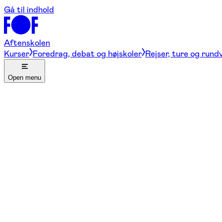
Gå til indhold
Aftenskolen
Kurser
Foredrag, debat og højskoler
Rejser, ture og rund
Open menu