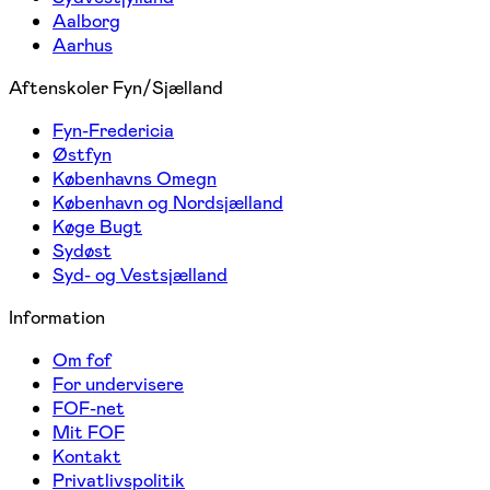
Aalborg
Aarhus
Aftenskoler Fyn/Sjælland
Fyn-Fredericia
Østfyn
Københavns Omegn
København og Nordsjælland
Køge Bugt
Sydøst
Syd- og Vestsjælland
Information
Om fof
For undervisere
FOF-net
Mit FOF
Kontakt
Privatlivspolitik