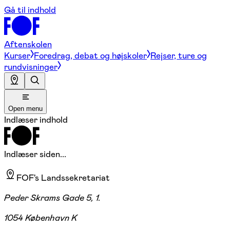
Gå til indhold
Aftenskolen
Kurser
Foredrag, debat og højskoler
Rejser, ture og
rundvisninger
Open menu
Indlæser indhold
Indlæser siden...
FOF's Landssekretariat
Peder Skrams Gade 5, 1.
1054 København K