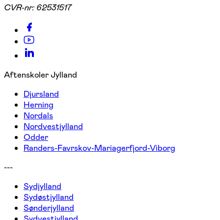
CVR-nr:
62531517
Aftenskoler Jylland
Djursland
Herning
Nordals
Nordvestjylland
Odder
Randers-Favrskov-Mariagerfjord-Viborg
---
Sydjylland
Sydøstjylland
Sønderjylland
Sydvestjylland