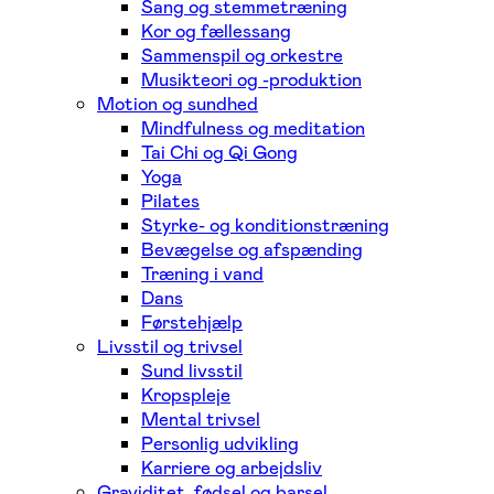
Sang og stemmetræning
Kor og fællessang
Sammenspil og orkestre
Musikteori og -produktion
Motion og sundhed
Mindfulness og meditation
Tai Chi og Qi Gong
Yoga
Pilates
Styrke- og konditionstræning
Bevægelse og afspænding
Træning i vand
Dans
Førstehjælp
Livsstil og trivsel
Sund livsstil
Kropspleje
Mental trivsel
Personlig udvikling
Karriere og arbejdsliv
Graviditet, fødsel og barsel