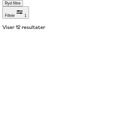
Ryd filtre
Filtrér
1
Viser
12
resultater
Torsdag
den 1.
oktober