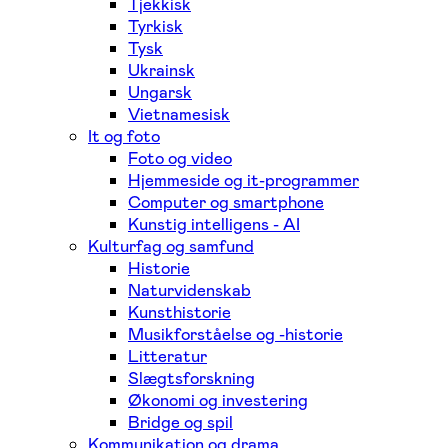
Tjekkisk
Tyrkisk
Tysk
Ukrainsk
Ungarsk
Vietnamesisk
It og foto
Foto og video
Hjemmeside og it-programmer
Computer og smartphone
Kunstig intelligens - AI
Kulturfag og samfund
Historie
Naturvidenskab
Kunsthistorie
Musikforståelse og -historie
Litteratur
Slægtsforskning
Økonomi og investering
Bridge og spil
Kommunikation og drama