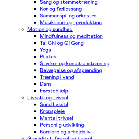
Sang og stemmetræning
Kor og fællessang
Sammenspil og orkestre
Musikteori og -produktion
Motion og sundhed
Mindfulness og meditation
Tai Chi og Qi Gong
Yoga
Pilates
Styrke- og konditionstræning
Bevægelse og afspænding
Træning i vand
Dans
Førstehjælp
Livsstil og trivsel
Sund livsstil
Kropspleje
Mental trivsel
Personlig udvikling
Karriere og arbejdsliv
Graviditet, fødsel og barsel