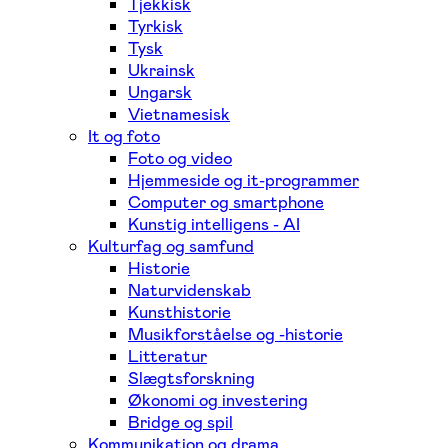
Tjekkisk
Tyrkisk
Tysk
Ukrainsk
Ungarsk
Vietnamesisk
It og foto
Foto og video
Hjemmeside og it-programmer
Computer og smartphone
Kunstig intelligens - AI
Kulturfag og samfund
Historie
Naturvidenskab
Kunsthistorie
Musikforståelse og -historie
Litteratur
Slægtsforskning
Økonomi og investering
Bridge og spil
Kommunikation og drama