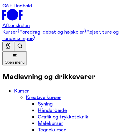
Gå til indhold
Aftenskolen
Kurser
Foredrag, debat og højskoler
Rejser, ture og
rundvisninger
Open menu
Madlavning og drikkevarer
Kurser
Kreative kurser
Syning
Håndarbejde
Grafik og trykketeknik
Malekurser
Tegnekurser