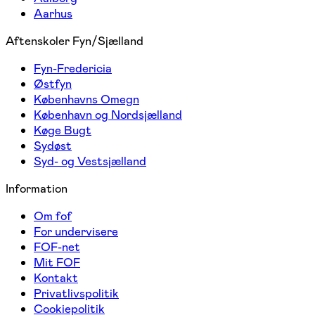
Aarhus
Aftenskoler Fyn/Sjælland
Fyn-Fredericia
Østfyn
Københavns Omegn
København og Nordsjælland
Køge Bugt
Sydøst
Syd- og Vestsjælland
Information
Om fof
For undervisere
FOF-net
Mit FOF
Kontakt
Privatlivspolitik
Cookiepolitik