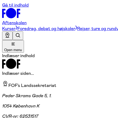
Gå til indhold
Aftenskolen
Kurser
Foredrag, debat og højskoler
Rejser, ture og rund
Open menu
Indlæser indhold
Indlæser siden...
FOF's Landssekretariat
Peder Skrams Gade 5, 1.
1054 København K
CVR-nr:
62531517