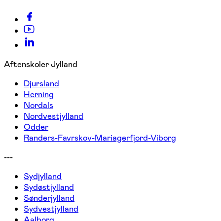
Aftenskoler Jylland
Djursland
Herning
Nordals
Nordvestjylland
Odder
Randers-Favrskov-Mariagerfjord-Viborg
---
Sydjylland
Sydøstjylland
Sønderjylland
Sydvestjylland
Aalborg