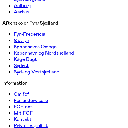
Aalborg
Aarhus
Aftenskoler Fyn/Sjælland
Fyn-Fredericia
Østfyn
Københavns Omegn
København og Nordsjælland
Køge Bugt
Sydøst
Syd- og Vestsjælland
Information
Om fof
For undervisere
FOF-net
Mit FOF
Kontakt
Privatlivspolitik