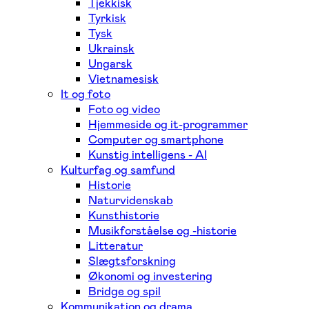
Tjekkisk
Tyrkisk
Tysk
Ukrainsk
Ungarsk
Vietnamesisk
It og foto
Foto og video
Hjemmeside og it-programmer
Computer og smartphone
Kunstig intelligens - AI
Kulturfag og samfund
Historie
Naturvidenskab
Kunsthistorie
Musikforståelse og -historie
Litteratur
Slægtsforskning
Økonomi og investering
Bridge og spil
Kommunikation og drama