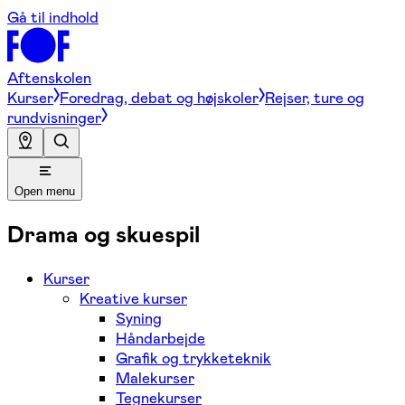
Gå til indhold
Aftenskolen
Kurser
Foredrag, debat og højskoler
Rejser, ture og
rundvisninger
Open menu
Drama og skuespil
Kurser
Kreative kurser
Syning
Håndarbejde
Grafik og trykketeknik
Malekurser
Tegnekurser