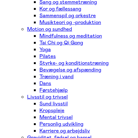
Sang og stemmetræning
Kor og fællessang
Sammenspil og orkestre
Musikteori og -produktion
Motion og sundhed
Mindfulness og meditation
Tai Chi og Qi Gong
Yoga
Pilates
Styrke- og konditionstræning
Bevægelse og afspænding
Træning i vand
Dans
Førstehjælp
Livsstil og trivsel
Sund livsstil
Kropspleje
Mental trivsel
Personlig udvikling
Karriere og arbejdsliv
Graviditet, fødsel og barsel