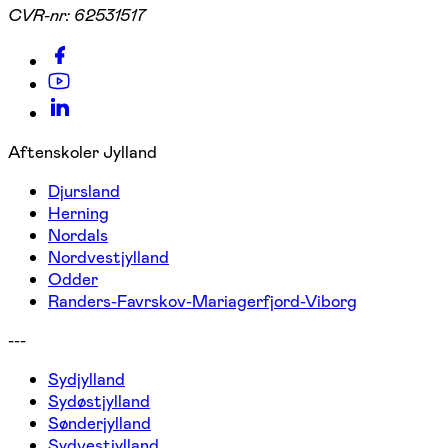
CVR-nr:
62531517
Aftenskoler Jylland
Djursland
Herning
Nordals
Nordvestjylland
Odder
Randers-Favrskov-Mariagerfjord-Viborg
---
Sydjylland
Sydøstjylland
Sønderjylland
Sydvestjylland