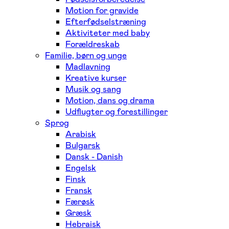
Motion for gravide
Efterfødselstræning
Aktiviteter med baby
Forældreskab
Familie, børn og unge
Madlavning
Kreative kurser
Musik og sang
Motion, dans og drama
Udflugter og forestillinger
Sprog
Arabisk
Bulgarsk
Dansk - Danish
Engelsk
Finsk
Fransk
Færøsk
Græsk
Hebraisk