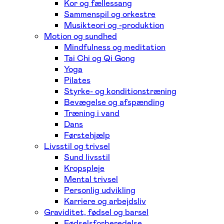
Kor og fællessang
Sammenspil og orkestre
Musikteori og -produktion
Motion og sundhed
Mindfulness og meditation
Tai Chi og Qi Gong
Yoga
Pilates
Styrke- og konditionstræning
Bevægelse og afspænding
Træning i vand
Dans
Førstehjælp
Livsstil og trivsel
Sund livsstil
Kropspleje
Mental trivsel
Personlig udvikling
Karriere og arbejdsliv
Graviditet, fødsel og barsel
Fødselsforberedelse