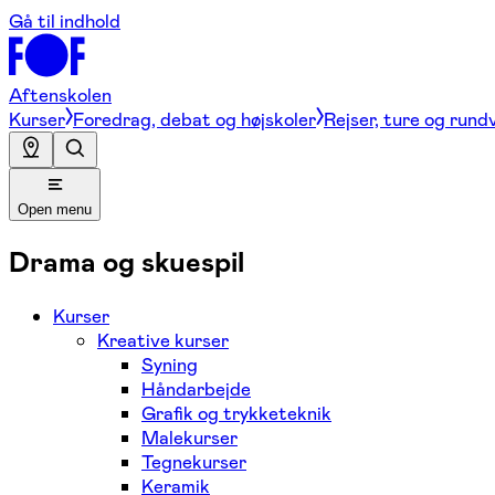
Gå til indhold
Aftenskolen
Kurser
Foredrag, debat og højskoler
Rejser, ture og rund
Open menu
Drama og skuespil
Kurser
Kreative kurser
Syning
Håndarbejde
Grafik og trykketeknik
Malekurser
Tegnekurser
Keramik