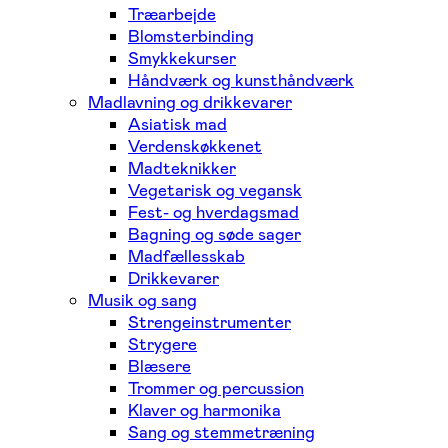
Træarbejde
Blomsterbinding
Smykkekurser
Håndværk og kunsthåndværk
Madlavning og drikkevarer
Asiatisk mad
Verdenskøkkenet
Madteknikker
Vegetarisk og vegansk
Fest- og hverdagsmad
Bagning og søde sager
Madfællesskab
Drikkevarer
Musik og sang
Strengeinstrumenter
Strygere
Blæsere
Trommer og percussion
Klaver og harmonika
Sang og stemmetræning