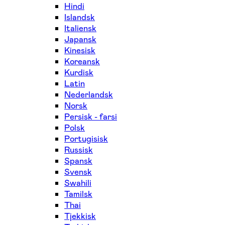
Hindi
Islandsk
Italiensk
Japansk
Kinesisk
Koreansk
Kurdisk
Latin
Nederlandsk
Norsk
Persisk - farsi
Polsk
Portugisisk
Russisk
Spansk
Svensk
Swahili
Tamilsk
Thai
Tjekkisk