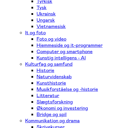
Tyrkisk
Tysk
Ukrainsk
Ungarsk
Vietnamesisk
It og foto
Foto og video
Hjemmeside og it-programmer
Computer og smartphone
Kunstig intelligens - AI
Kulturfag og samfund
Historie
Naturvidenskab
Kunsthistorie
Musikforståelse og -historie
Litteratur
Slægtsforskning
Økonomi og investering
Bridge og spil
Kommunikation og drama
Skrivekurser