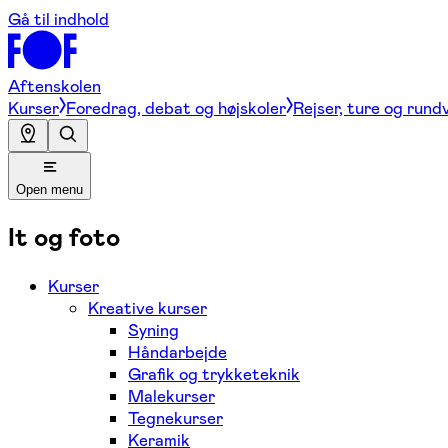
Gå til indhold
Aftenskolen
Kurser
Foredrag, debat og højskoler
Rejser, ture og rund
Open menu
It og foto
Kurser
Kreative kurser
Syning
Håndarbejde
Grafik og trykketeknik
Malekurser
Tegnekurser
Keramik