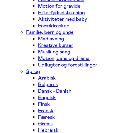
Motion for gravide
Efterfødselstræning
Aktiviteter med baby
Forældreskab
Familie, børn og unge
Madlavning
Kreative kurser
Musik og sang
Motion, dans og drama
Udflugter og forestillinger
Sprog
Arabisk
Bulgarsk
Dansk - Danish
Engelsk
Finsk
Fransk
Færøsk
Græsk
Hebraisk