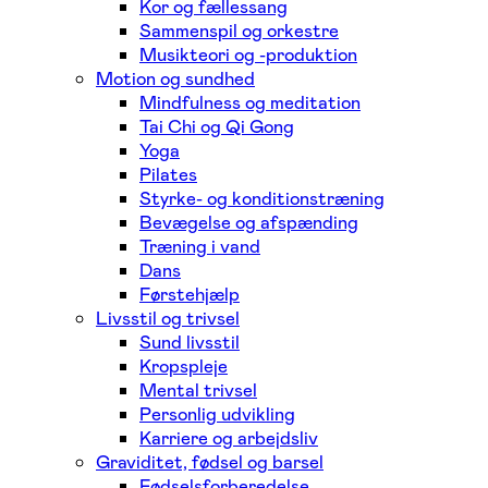
Kor og fællessang
Sammenspil og orkestre
Musikteori og -produktion
Motion og sundhed
Mindfulness og meditation
Tai Chi og Qi Gong
Yoga
Pilates
Styrke- og konditionstræning
Bevægelse og afspænding
Træning i vand
Dans
Førstehjælp
Livsstil og trivsel
Sund livsstil
Kropspleje
Mental trivsel
Personlig udvikling
Karriere og arbejdsliv
Graviditet, fødsel og barsel
Fødselsforberedelse