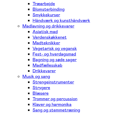
Træarbejde
Blomsterbinding
Smykkekurser
Håndværk og kunsthåndværk
Madlavning og drikkevarer
Asiatisk mad
Verdenskøkkenet
Madteknikker
Vegetarisk og vegansk
Fest- og hverdagsmad
Bagning og søde sager
Madfællesskab
Drikkevarer
Musik og sang
Strengeinstrumenter
Strygere
Blæsere
Trommer og percussion
Klaver og harmonika
Sang og stemmetræning