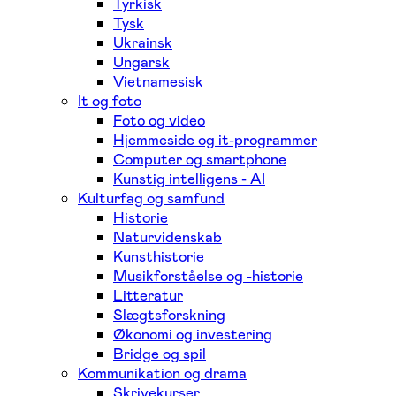
Tyrkisk
Tysk
Ukrainsk
Ungarsk
Vietnamesisk
It og foto
Foto og video
Hjemmeside og it-programmer
Computer og smartphone
Kunstig intelligens - AI
Kulturfag og samfund
Historie
Naturvidenskab
Kunsthistorie
Musikforståelse og -historie
Litteratur
Slægtsforskning
Økonomi og investering
Bridge og spil
Kommunikation og drama
Skrivekurser