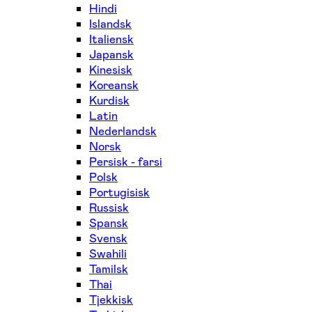
Hindi
Islandsk
Italiensk
Japansk
Kinesisk
Koreansk
Kurdisk
Latin
Nederlandsk
Norsk
Persisk - farsi
Polsk
Portugisisk
Russisk
Spansk
Svensk
Swahili
Tamilsk
Thai
Tjekkisk