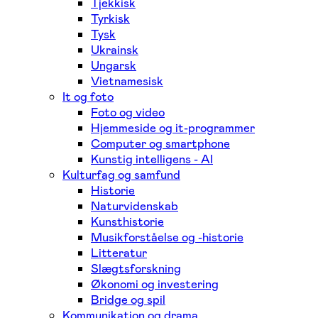
Tjekkisk
Tyrkisk
Tysk
Ukrainsk
Ungarsk
Vietnamesisk
It og foto
Foto og video
Hjemmeside og it-programmer
Computer og smartphone
Kunstig intelligens - AI
Kulturfag og samfund
Historie
Naturvidenskab
Kunsthistorie
Musikforståelse og -historie
Litteratur
Slægtsforskning
Økonomi og investering
Bridge og spil
Kommunikation og drama