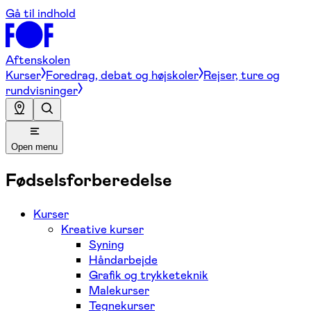
Gå til indhold
Aftenskolen
Kurser
Foredrag, debat og højskoler
Rejser, ture og
rundvisninger
Open menu
Fødselsforberedelse
Kurser
Kreative kurser
Syning
Håndarbejde
Grafik og trykketeknik
Malekurser
Tegnekurser