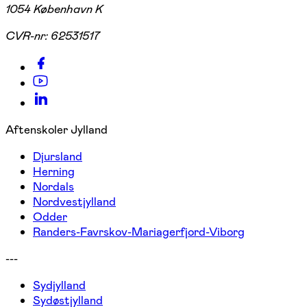
1054 København K
CVR-nr:
62531517
Aftenskoler Jylland
Djursland
Herning
Nordals
Nordvestjylland
Odder
Randers-Favrskov-Mariagerfjord-Viborg
---
Sydjylland
Sydøstjylland