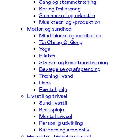
Sang og stemmetræning
Kor og fællessang
Sammenspil og orkestre
Musikteori og -produktion
Motion og sundhed
Mindfulness og meditation
Tai Chi og Qi Gong
Yoga
Pilates
Styrke- og konditionstræning
Bevægelse og afspænding
Træning i vand
Dans
Førstehjælp
Livsstil og trivsel
Sund livsstil
Kropspleje
Mental trivsel
Personlig udvikling
Karriere og arbejdsliv
Graviditet, fødsel og barsel