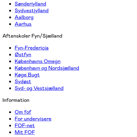
Sønderjylland
Sydvestjylland
Aalborg
Aarhus
Aftenskoler Fyn/Sjælland
Fyn-Fredericia
Østfyn
Københavns Omegn
København og Nordsjælland
Køge Bugt
Sydøst
Syd- og Vestsjælland
Information
Om fof
For undervisere
FOF-net
Mit FOF