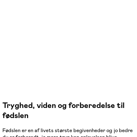
FOF Aarhus
Se hold
Ve-træning
Aarhus C, Åbyhøj
19 hold
Tryghed, viden og forberedelse til
fødslen
Fødslen er en af livets største begivenheder og jo bedre