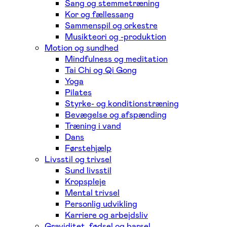
Sang og stemmetræning
Kor og fællessang
Sammenspil og orkestre
Musikteori og -produktion
Motion og sundhed
Mindfulness og meditation
Tai Chi og Qi Gong
Yoga
Pilates
Styrke- og konditionstræning
Bevægelse og afspænding
Træning i vand
Dans
Førstehjælp
Livsstil og trivsel
Sund livsstil
Kropspleje
Mental trivsel
Personlig udvikling
Karriere og arbejdsliv
Graviditet, fødsel og barsel