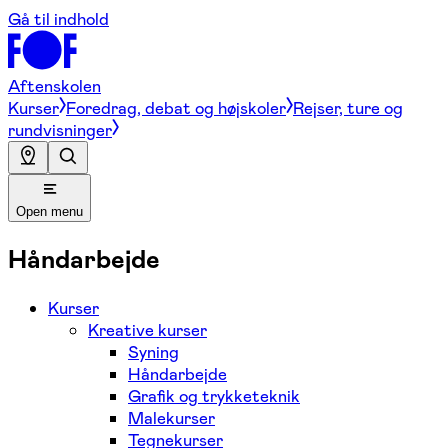
Gå til indhold
Aftenskolen
Kurser
Foredrag, debat og højskoler
Rejser, ture og
rundvisninger
Open menu
Håndarbejde
Kurser
Kreative kurser
Syning
Håndarbejde
Grafik og trykketeknik
Malekurser
Tegnekurser