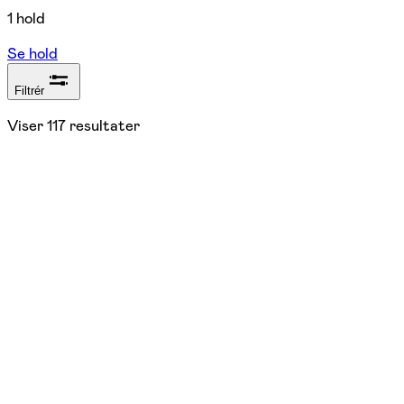
1 hold
Se hold
Filtrér
Viser
117
resultater