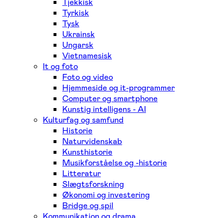
Tjekkisk
Tyrkisk
Tysk
Ukrainsk
Ungarsk
Vietnamesisk
It og foto
Foto og video
Hjemmeside og it-programmer
Computer og smartphone
Kunstig intelligens - AI
Kulturfag og samfund
Historie
Naturvidenskab
Kunsthistorie
Musikforståelse og -historie
Litteratur
Slægtsforskning
Økonomi og investering
Bridge og spil
Kommunikation og drama