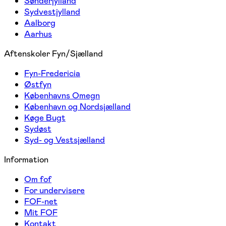
Sønderjylland
Sydvestjylland
Aalborg
Aarhus
Aftenskoler Fyn/Sjælland
Fyn-Fredericia
Østfyn
Københavns Omegn
København og Nordsjælland
Køge Bugt
Sydøst
Syd- og Vestsjælland
Information
Om fof
For undervisere
FOF-net
Mit FOF
Kontakt