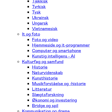
Tjekkisk
Tyrkisk
Tysk
Ukrainsk
Ungarsk
Vietnamesisk
It og foto
Foto og video
Hjemmeside og it-programmer
Computer og smartphone
Kunstig intelligens - AI
Kulturfag og samfund
Historie
Naturvidenskab
Kunsthistorie
Musikforståelse og -historie
Litteratur
Slægtsforskning
Økonomi og investering
Bridge og spil
Kommunikation og drama