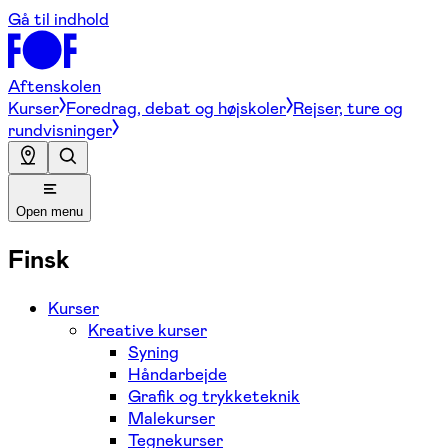
Gå til indhold
Aftenskolen
Kurser
Foredrag, debat og højskoler
Rejser, ture og
rundvisninger
Open menu
Finsk
Kurser
Kreative kurser
Syning
Håndarbejde
Grafik og trykketeknik
Malekurser
Tegnekurser