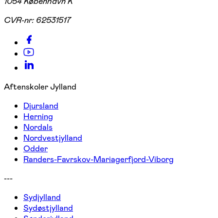
1054 København K
CVR-nr:
62531517
Aftenskoler Jylland
Djursland
Herning
Nordals
Nordvestjylland
Odder
Randers-Favrskov-Mariagerfjord-Viborg
---
Sydjylland
Sydøstjylland