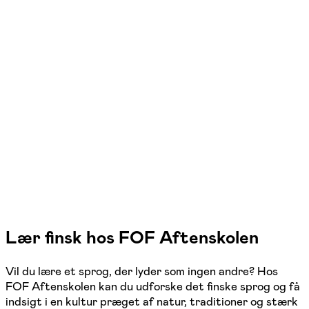
FOF København og Nordsjælland
Se hold
Finsk for begyndere – workshop
København K
1 hold
Lær finsk hos FOF Aftenskolen
Vil du lære et sprog, der lyder som ingen andre? Hos
FOF Aftenskolen kan du udforske det finske sprog og få
indsigt i en kultur præget af natur, traditioner og stærk