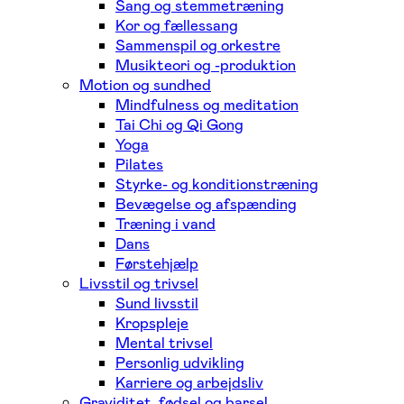
Sang og stemmetræning
Kor og fællessang
Sammenspil og orkestre
Musikteori og -produktion
Motion og sundhed
Mindfulness og meditation
Tai Chi og Qi Gong
Yoga
Pilates
Styrke- og konditionstræning
Bevægelse og afspænding
Træning i vand
Dans
Førstehjælp
Livsstil og trivsel
Sund livsstil
Kropspleje
Mental trivsel
Personlig udvikling
Karriere og arbejdsliv
Graviditet, fødsel og barsel