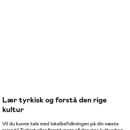
FOF Aarhus
Se hold
Tyrkisk 1
Aarhus C
1 hold
Lær tyrkisk og forstå den rige
kultur
Vil du kunne tale med lokalbefolkningen på din næste
rejse til Tyrkiet eller forstå mere af den rige kultur bag