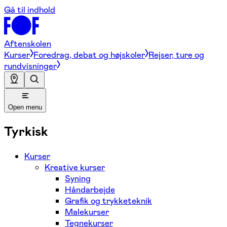
Gå til indhold
Aftenskolen
Kurser
Foredrag, debat og højskoler
Rejser, ture og
rundvisninger
Open menu
Tyrkisk
Kurser
Kreative kurser
Syning
Håndarbejde
Grafik og trykketeknik
Malekurser
Tegnekurser