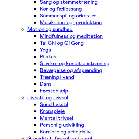
Sang og stemmetræning
Kor og fællessang
Sammenspil og orkestre
Musikteori og -produktion
Motion og sundhed
Mindfulness og meditation
Tai Chi og Qi Gong
Yoga
Pilates
Styrke- og konditionstræning
Bevægelse og afspænding
Træning i vand
Dans
Førstehjælp
Livsstil og trivsel
Sund livsstil
Kropspleje
Mental trivsel
Personlig udvikling
Karriere og arbejdsliv
Graviditet, fødsel og barsel