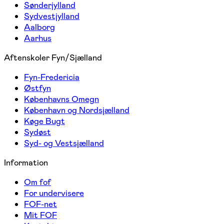
Sønderjylland
Sydvestjylland
Aalborg
Aarhus
Aftenskoler Fyn/Sjælland
Fyn-Fredericia
Østfyn
Københavns Omegn
København og Nordsjælland
Køge Bugt
Sydøst
Syd- og Vestsjælland
Information
Om fof
For undervisere
FOF-net
Mit FOF