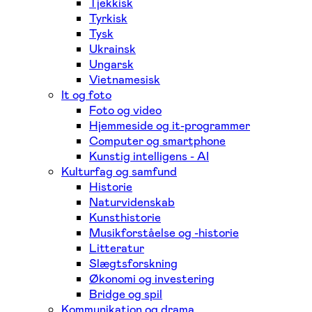
Tjekkisk
Tyrkisk
Tysk
Ukrainsk
Ungarsk
Vietnamesisk
It og foto
Foto og video
Hjemmeside og it-programmer
Computer og smartphone
Kunstig intelligens - AI
Kulturfag og samfund
Historie
Naturvidenskab
Kunsthistorie
Musikforståelse og -historie
Litteratur
Slægtsforskning
Økonomi og investering
Bridge og spil
Kommunikation og drama