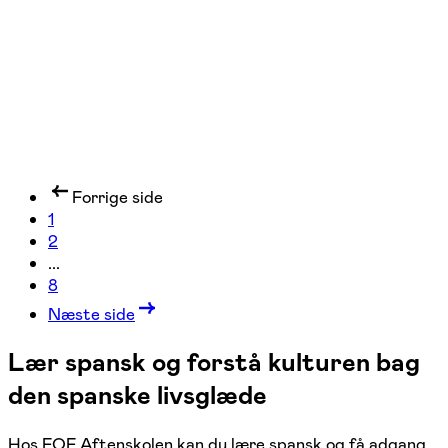
1 hold
Forrige side
1
2
...
8
Næste side
Lær spansk og forstå kulturen bag
den spanske livsglæde
Hos FOF Aftenskolen kan du lære spansk og få adgang