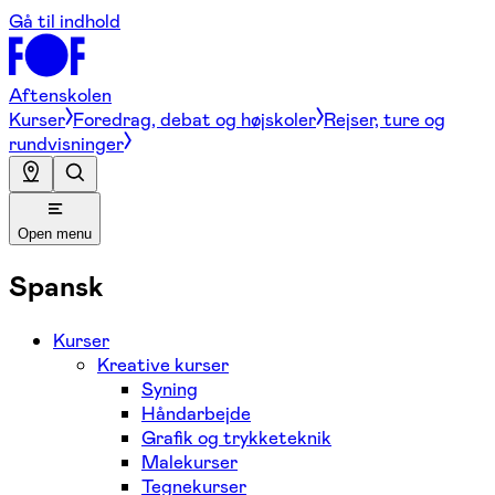
Gå til indhold
Aftenskolen
Kurser
Foredrag, debat og højskoler
Rejser, ture og
rundvisninger
Open menu
Spansk
Kurser
Kreative kurser
Syning
Håndarbejde
Grafik og trykketeknik
Malekurser
Tegnekurser