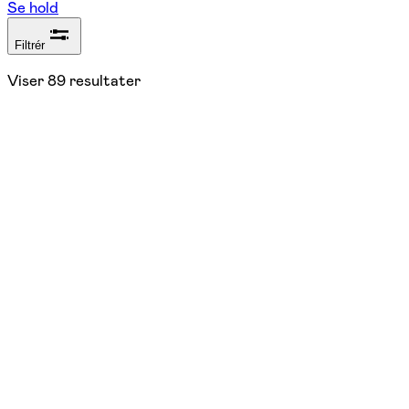
Se hold
Filtrér
Viser
89
resultater
Nyhed