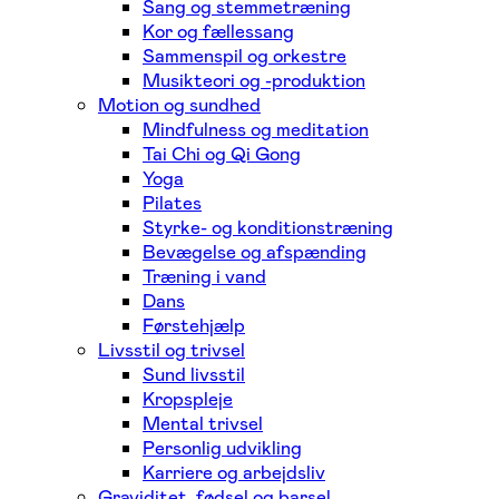
Sang og stemmetræning
Kor og fællessang
Sammenspil og orkestre
Musikteori og -produktion
Motion og sundhed
Mindfulness og meditation
Tai Chi og Qi Gong
Yoga
Pilates
Styrke- og konditionstræning
Bevægelse og afspænding
Træning i vand
Dans
Førstehjælp
Livsstil og trivsel
Sund livsstil
Kropspleje
Mental trivsel
Personlig udvikling
Karriere og arbejdsliv
Graviditet, fødsel og barsel