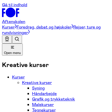
Gå til indhold
Aftenskolen
Kurser
Foredrag, debat og højskoler
Rejser, ture og
rundvisninger
Open menu
Kreative kurser
Kurser
Kreative kurser
Syning
Håndarbejde
Grafik og trykketeknik
Malekurser
Tegnekurser