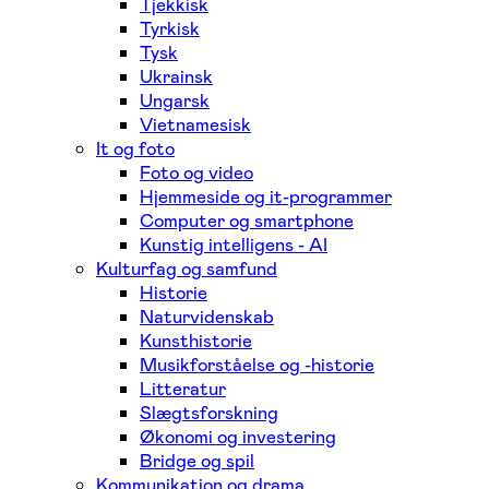
Tjekkisk
Tyrkisk
Tysk
Ukrainsk
Ungarsk
Vietnamesisk
It og foto
Foto og video
Hjemmeside og it-programmer
Computer og smartphone
Kunstig intelligens - AI
Kulturfag og samfund
Historie
Naturvidenskab
Kunsthistorie
Musikforståelse og -historie
Litteratur
Slægtsforskning
Økonomi og investering
Bridge og spil
Kommunikation og drama