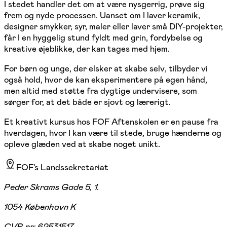
I stedet handler det om at være nysgerrig, prøve sig
frem og nyde processen. Uanset om I laver keramik,
designer smykker, syr, maler eller laver små DIY-projekter,
får I en hyggelig stund fyldt med grin, fordybelse og
kreative øjeblikke, der kan tages med hjem.
For børn og unge, der elsker at skabe selv, tilbyder vi
også hold, hvor de kan eksperimentere på egen hånd,
men altid med støtte fra dygtige undervisere, som
sørger for, at det både er sjovt og lærerigt.
Et kreativt kursus hos FOF Aftenskolen er en pause fra
hverdagen, hvor I kan være til stede, bruge hænderne og
opleve glæden ved at skabe noget unikt.
FOF's Landssekretariat
Peder Skrams Gade 5, 1.
1054 København K
CVR-nr:
62531517