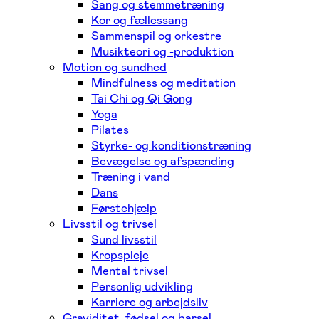
Sang og stemmetræning
Kor og fællessang
Sammenspil og orkestre
Musikteori og -produktion
Motion og sundhed
Mindfulness og meditation
Tai Chi og Qi Gong
Yoga
Pilates
Styrke- og konditionstræning
Bevægelse og afspænding
Træning i vand
Dans
Førstehjælp
Livsstil og trivsel
Sund livsstil
Kropspleje
Mental trivsel
Personlig udvikling
Karriere og arbejdsliv
Graviditet, fødsel og barsel