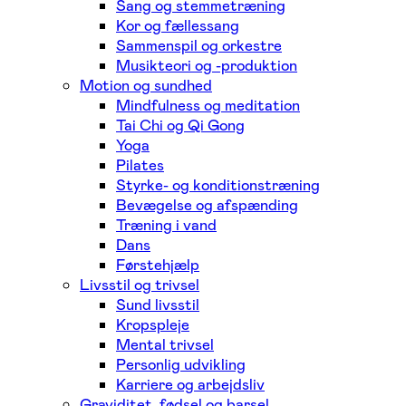
Sang og stemmetræning
Kor og fællessang
Sammenspil og orkestre
Musikteori og -produktion
Motion og sundhed
Mindfulness og meditation
Tai Chi og Qi Gong
Yoga
Pilates
Styrke- og konditionstræning
Bevægelse og afspænding
Træning i vand
Dans
Førstehjælp
Livsstil og trivsel
Sund livsstil
Kropspleje
Mental trivsel
Personlig udvikling
Karriere og arbejdsliv
Graviditet, fødsel og barsel