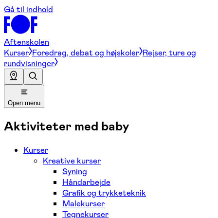
Gå til indhold
Aftenskolen
Kurser
Foredrag, debat og højskoler
Rejser, ture og
rundvisninger
Open menu
Aktiviteter med baby
Kurser
Kreative kurser
Syning
Håndarbejde
Grafik og trykketeknik
Malekurser
Tegnekurser