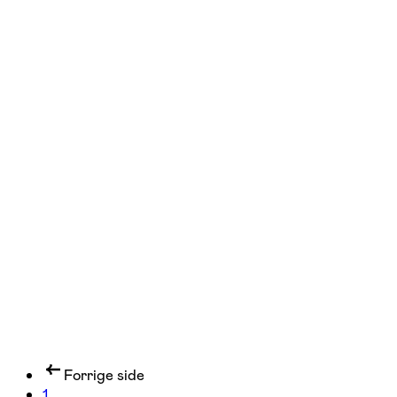
FOF København og Nordsjælland
Se hold
Babysvømning
4 hold
Forrige side
1