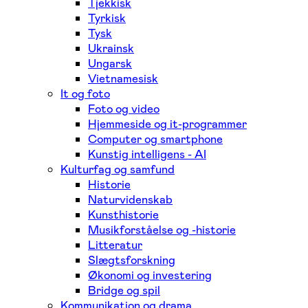
Tjekkisk
Tyrkisk
Tysk
Ukrainsk
Ungarsk
Vietnamesisk
It og foto
Foto og video
Hjemmeside og it-programmer
Computer og smartphone
Kunstig intelligens - AI
Kulturfag og samfund
Historie
Naturvidenskab
Kunsthistorie
Musikforståelse og -historie
Litteratur
Slægtsforskning
Økonomi og investering
Bridge og spil
Kommunikation og drama