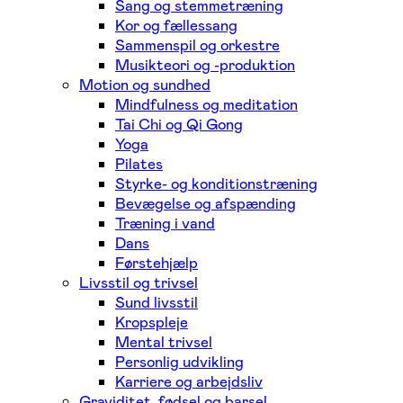
Sang og stemmetræning
Kor og fællessang
Sammenspil og orkestre
Musikteori og -produktion
Motion og sundhed
Mindfulness og meditation
Tai Chi og Qi Gong
Yoga
Pilates
Styrke- og konditionstræning
Bevægelse og afspænding
Træning i vand
Dans
Førstehjælp
Livsstil og trivsel
Sund livsstil
Kropspleje
Mental trivsel
Personlig udvikling
Karriere og arbejdsliv
Graviditet, fødsel og barsel