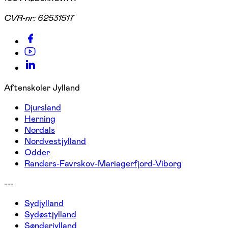
CVR-nr:
62531517
Aftenskoler Jylland
Djursland
Herning
Nordals
Nordvestjylland
Odder
Randers-Favrskov-Mariagerfjord-Viborg
---
Sydjylland
Sydøstjylland
Sønderjylland