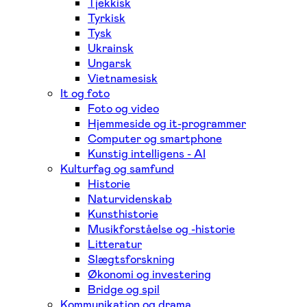
Tjekkisk
Tyrkisk
Tysk
Ukrainsk
Ungarsk
Vietnamesisk
It og foto
Foto og video
Hjemmeside og it-programmer
Computer og smartphone
Kunstig intelligens - AI
Kulturfag og samfund
Historie
Naturvidenskab
Kunsthistorie
Musikforståelse og -historie
Litteratur
Slægtsforskning
Økonomi og investering
Bridge og spil
Kommunikation og drama