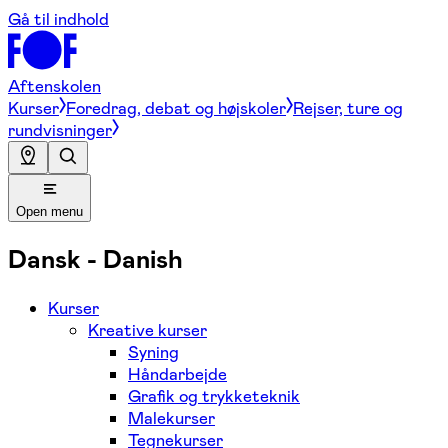
Gå til indhold
Aftenskolen
Kurser
Foredrag, debat og højskoler
Rejser, ture og
rundvisninger
Open menu
Dansk - Danish
Kurser
Kreative kurser
Syning
Håndarbejde
Grafik og trykketeknik
Malekurser
Tegnekurser