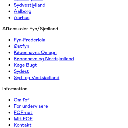
Sydvestjylland
Aalborg
Aarhus
Aftenskoler Fyn/Sjælland
Fyn-Fredericia
Østfyn
Københavns Omegn
København og Nordsjælland
Køge Bugt
Sydøst
Syd- og Vestsjælland
Information
Om fof
For undervisere
FOF-net
Mit FOF
Kontakt