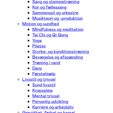
Sang og stemmetræning
Kor og fællessang
Sammenspil og orkestre
Musikteori og -produktion
Motion og sundhed
Mindfulness og meditation
Tai Chi og Qi Gong
Yoga
Pilates
Styrke- og konditionstræning
Bevægelse og afspænding
Træning i vand
Dans
Førstehjælp
Livsstil og trivsel
Sund livsstil
Kropspleje
Mental trivsel
Personlig udvikling
Karriere og arbejdsliv
Graviditet, fødsel og barsel