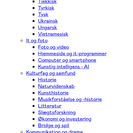
Tjekkisk
Tyrkisk
Tysk
Ukrainsk
Ungarsk
Vietnamesisk
It og foto
Foto og video
Hjemmeside og it-programmer
Computer og smartphone
Kunstig intelligens - AI
Kulturfag og samfund
Historie
Naturvidenskab
Kunsthistorie
Musikforståelse og -historie
Litteratur
Slægtsforskning
Økonomi og investering
Bridge og spil
Kommunikation og drama