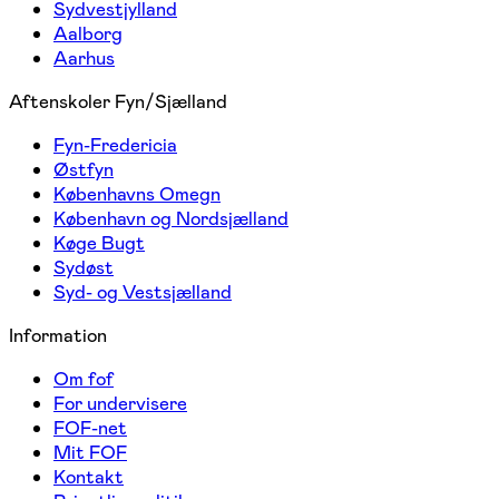
Sydvestjylland
Aalborg
Aarhus
Aftenskoler Fyn/Sjælland
Fyn-Fredericia
Østfyn
Københavns Omegn
København og Nordsjælland
Køge Bugt
Sydøst
Syd- og Vestsjælland
Information
Om fof
For undervisere
FOF-net
Mit FOF
Kontakt