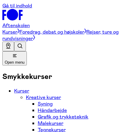
Gå til indhold
Aftenskolen
Kurser
Foredrag, debat og højskoler
Rejser, ture og
rundvisninger
Open menu
Smykkekurser
Kurser
Kreative kurser
Syning
Håndarbejde
Grafik og trykketeknik
Malekurser
Tegnekurser