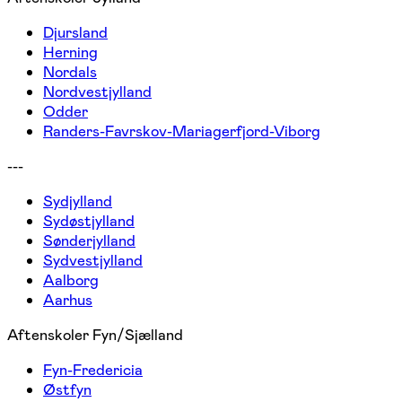
Djursland
Herning
Nordals
Nordvestjylland
Odder
Randers-Favrskov-Mariagerfjord-Viborg
---
Sydjylland
Sydøstjylland
Sønderjylland
Sydvestjylland
Aalborg
Aarhus
Aftenskoler Fyn/Sjælland
Fyn-Fredericia
Østfyn