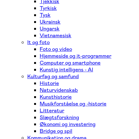
Tjekkisk
Tyrkisk
Tysk
Ukrainsk
Ungarsk
Vietnamesisk
It og foto
Foto og video
Hjemmeside og it-programmer
Computer og smartphone
Kunstig intelligens - AI
Kulturfag og samfund
Historie
Naturvidenskab
Kunsthistorie
Musikforståelse og -historie
Litteratur
Slægtsforskning
Økonomi og investering
Bridge og spil
Kommunikation og drama