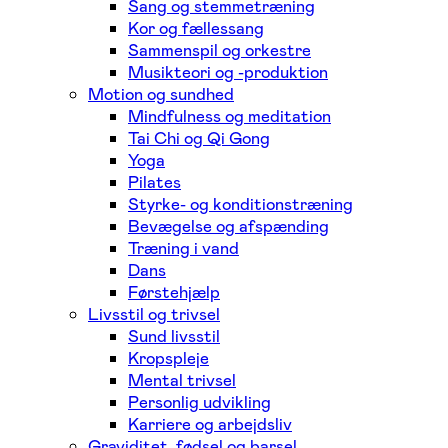
Sang og stemmetræning
Kor og fællessang
Sammenspil og orkestre
Musikteori og -produktion
Motion og sundhed
Mindfulness og meditation
Tai Chi og Qi Gong
Yoga
Pilates
Styrke- og konditionstræning
Bevægelse og afspænding
Træning i vand
Dans
Førstehjælp
Livsstil og trivsel
Sund livsstil
Kropspleje
Mental trivsel
Personlig udvikling
Karriere og arbejdsliv
Graviditet, fødsel og barsel