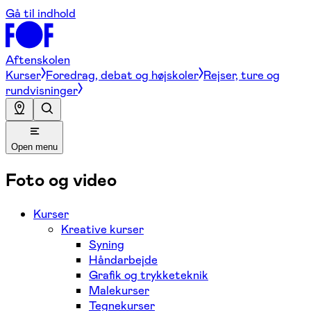
Gå til indhold
Aftenskolen
Kurser
Foredrag, debat og højskoler
Rejser, ture og
rundvisninger
Open menu
Foto og video
Kurser
Kreative kurser
Syning
Håndarbejde
Grafik og trykketeknik
Malekurser
Tegnekurser