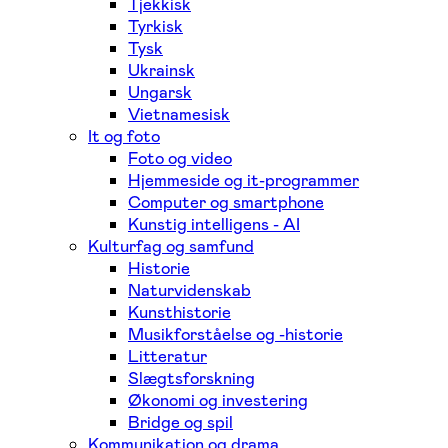
Tjekkisk
Tyrkisk
Tysk
Ukrainsk
Ungarsk
Vietnamesisk
It og foto
Foto og video
Hjemmeside og it-programmer
Computer og smartphone
Kunstig intelligens - AI
Kulturfag og samfund
Historie
Naturvidenskab
Kunsthistorie
Musikforståelse og -historie
Litteratur
Slægtsforskning
Økonomi og investering
Bridge og spil
Kommunikation og drama