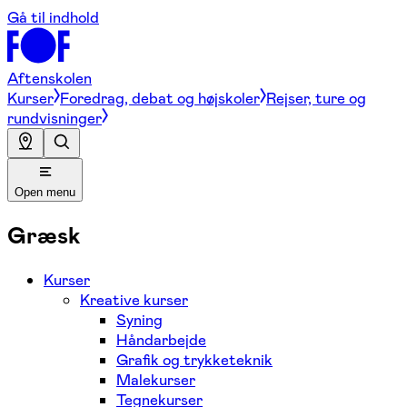
Gå til indhold
Aftenskolen
Kurser
Foredrag, debat og højskoler
Rejser, ture og
rundvisninger
Open menu
Græsk
Kurser
Kreative kurser
Syning
Håndarbejde
Grafik og trykketeknik
Malekurser
Tegnekurser