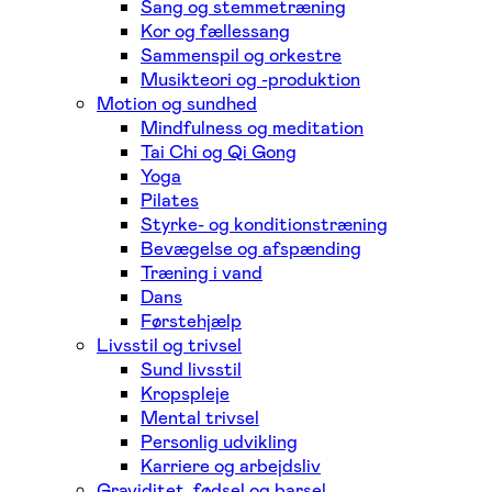
Sang og stemmetræning
Kor og fællessang
Sammenspil og orkestre
Musikteori og -produktion
Motion og sundhed
Mindfulness og meditation
Tai Chi og Qi Gong
Yoga
Pilates
Styrke- og konditionstræning
Bevægelse og afspænding
Træning i vand
Dans
Førstehjælp
Livsstil og trivsel
Sund livsstil
Kropspleje
Mental trivsel
Personlig udvikling
Karriere og arbejdsliv
Graviditet, fødsel og barsel