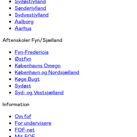
Sydøstjylland
Sønderjylland
Sydvestjylland
Aalborg
Aarhus
Aftenskoler Fyn/Sjælland
Fyn-Fredericia
Østfyn
Københavns Omegn
København og Nordsjælland
Køge Bugt
Sydøst
Syd- og Vestsjælland
Information
Om fof
For undervisere
FOF-net
Mit FOF