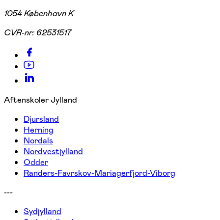
1054 København K
CVR-nr:
62531517
Aftenskoler Jylland
Djursland
Herning
Nordals
Nordvestjylland
Odder
Randers-Favrskov-Mariagerfjord-Viborg
---
Sydjylland