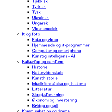
Tjekkisk
Tyrkisk
Tysk
Ukrainsk
Ungarsk
Vietnamesisk
It og foto
Foto og video
Hjemmeside og it-programmer
Computer og smartphone
Kunstig intelligens - AI
Kulturfag og samfund
Historie
Naturvidenskab
Kunsthistorie
Musikforståelse og -historie
Litteratur
Slægtsforskning
Økonomi og investering
Bridge og spil
Kommunikation og drama