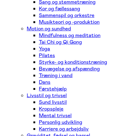
Sang og stemmetræning
Kor og fællessang
Sammenspil og orkestre
Musikteori og -produktion
Motion og sundhed
Mindfulness og meditation
Tai Chi og Qi Gong
Yoga
Pilates
Styrke- og konditionstræning
Bevægelse og afspænding
Træning i vand
Dans
Førstehjælp
Livsstil og trivsel
Sund livsstil
Kropspleje
Mental trivsel
Personlig udvikling
Karriere og arbejdsliv
Graviditet, fødsel og barsel