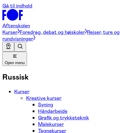
Gå til indhold
Aftenskolen
Kurser
Foredrag, debat og højskoler
Rejser, ture og
rundvisninger
Open menu
Russisk
Kurser
Kreative kurser
Syning
Håndarbejde
Grafik og trykketeknik
Malekurser
Tegnekurser