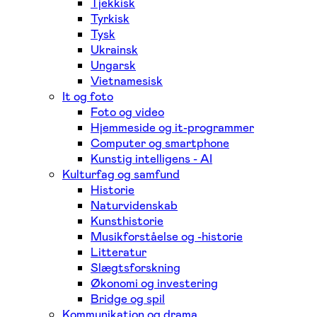
Tjekkisk
Tyrkisk
Tysk
Ukrainsk
Ungarsk
Vietnamesisk
It og foto
Foto og video
Hjemmeside og it-programmer
Computer og smartphone
Kunstig intelligens - AI
Kulturfag og samfund
Historie
Naturvidenskab
Kunsthistorie
Musikforståelse og -historie
Litteratur
Slægtsforskning
Økonomi og investering
Bridge og spil
Kommunikation og drama