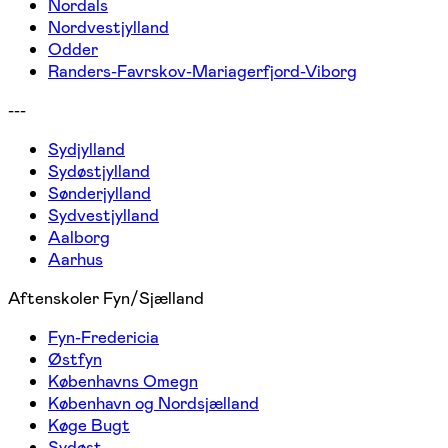
Nordals
Nordvestjylland
Odder
Randers-Favrskov-Mariagerfjord-Viborg
---
Sydjylland
Sydøstjylland
Sønderjylland
Sydvestjylland
Aalborg
Aarhus
Aftenskoler Fyn/Sjælland
Fyn-Fredericia
Østfyn
Københavns Omegn
København og Nordsjælland
Køge Bugt
Sydøst