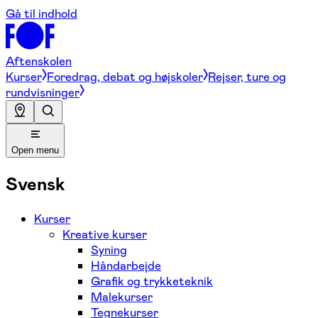
Gå til indhold
Aftenskolen
Kurser
Foredrag, debat og højskoler
Rejser, ture og
rundvisninger
Open menu
Svensk
Kurser
Kreative kurser
Syning
Håndarbejde
Grafik og trykketeknik
Malekurser
Tegnekurser