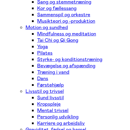
Sang og stemmetræning
Kor og fællessang
Sammenspil og orkestre
Musikteori og -produktion
Motion og sundhed
Mindfulness og meditation
Tai Chi og Qi Gong
Yoga
Pilates
Styrke- og konditionstræning
Bevægelse og afspænding
Træning i vand
Dans
Førstehjælp
Livsstil og trivsel
Sund livsstil
Kropspleje
Mental trivsel
Personlig udvikling
Karriere og arbejdsliv
Graviditet, fødsel og barsel