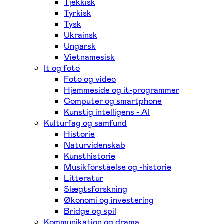
Tjekkisk
Tyrkisk
Tysk
Ukrainsk
Ungarsk
Vietnamesisk
It og foto
Foto og video
Hjemmeside og it-programmer
Computer og smartphone
Kunstig intelligens - AI
Kulturfag og samfund
Historie
Naturvidenskab
Kunsthistorie
Musikforståelse og -historie
Litteratur
Slægtsforskning
Økonomi og investering
Bridge og spil
Kommunikation og drama