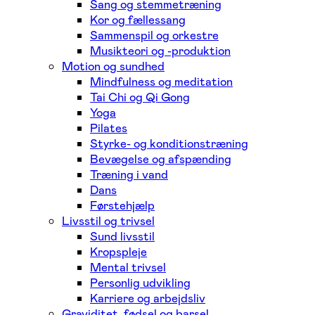
Sang og stemmetræning
Kor og fællessang
Sammenspil og orkestre
Musikteori og -produktion
Motion og sundhed
Mindfulness og meditation
Tai Chi og Qi Gong
Yoga
Pilates
Styrke- og konditionstræning
Bevægelse og afspænding
Træning i vand
Dans
Førstehjælp
Livsstil og trivsel
Sund livsstil
Kropspleje
Mental trivsel
Personlig udvikling
Karriere og arbejdsliv
Graviditet, fødsel og barsel