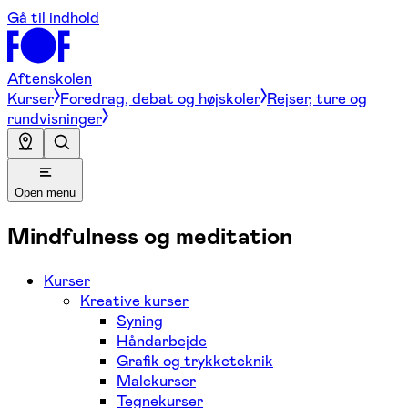
Gå til indhold
Aftenskolen
Kurser
Foredrag, debat og højskoler
Rejser, ture og
rundvisninger
Open menu
Mindfulness og meditation
Kurser
Kreative kurser
Syning
Håndarbejde
Grafik og trykketeknik
Malekurser
Tegnekurser