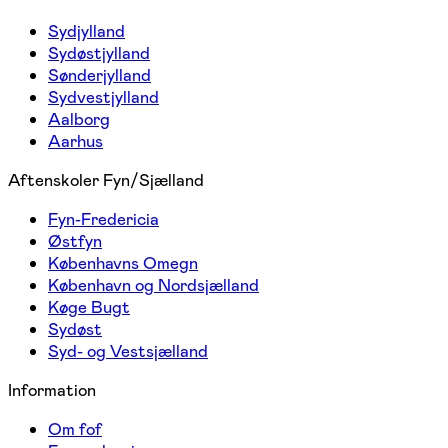
Sydjylland
Sydøstjylland
Sønderjylland
Sydvestjylland
Aalborg
Aarhus
Aftenskoler Fyn/Sjælland
Fyn-Fredericia
Østfyn
Københavns Omegn
København og Nordsjælland
Køge Bugt
Sydøst
Syd- og Vestsjælland
Information
Om fof