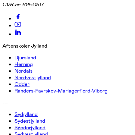
CVR-nr:
62531517
Aftenskoler Jylland
Djursland
Herning
Nordals
Nordvestjylland
Odder
Randers-Favrskov-Mariagerfjord-Viborg
---
Sydjylland
Sydøstjylland
Sønderjylland
Sydvestjylland