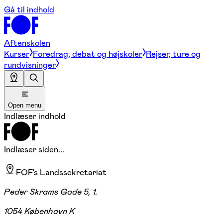
Gå til indhold
Aftenskolen
Kurser
Foredrag, debat og højskoler
Rejser, ture og
rundvisninger
Open menu
Indlæser indhold
Indlæser siden...
FOF's Landssekretariat
Peder Skrams Gade 5, 1.
1054 København K