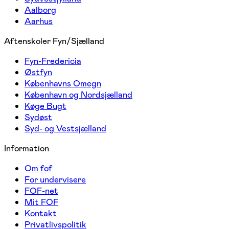
Aalborg
Aarhus
Aftenskoler Fyn/Sjælland
Fyn-Fredericia
Østfyn
Københavns Omegn
København og Nordsjælland
Køge Bugt
Sydøst
Syd- og Vestsjælland
Information
Om fof
For undervisere
FOF-net
Mit FOF
Kontakt
Privatlivspolitik