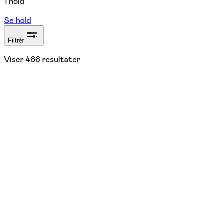
1 hold
Se hold
Filtrér
Viser
466
resultater
Torsdag
10/9