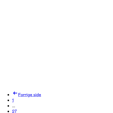
FOF København og Nordsjælland
Se hold
Onsdagsforedrag i Tårnby
1 hold
Forrige side
1
...
27