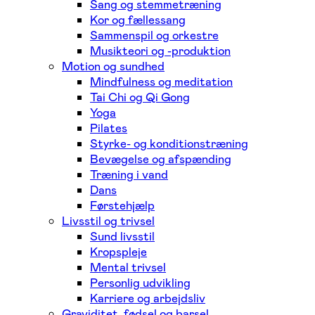
Sang og stemmetræning
Kor og fællessang
Sammenspil og orkestre
Musikteori og -produktion
Motion og sundhed
Mindfulness og meditation
Tai Chi og Qi Gong
Yoga
Pilates
Styrke- og konditionstræning
Bevægelse og afspænding
Træning i vand
Dans
Førstehjælp
Livsstil og trivsel
Sund livsstil
Kropspleje
Mental trivsel
Personlig udvikling
Karriere og arbejdsliv
Graviditet, fødsel og barsel