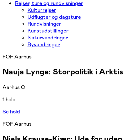
Rejser, ture og rundvisninger
Kulturrejser
Udflugter og dagsture
Rundvisninger
Kunstudstillinger
Naturvandringer
Byvandringer
FOF Aarhus
Nauja Lynge: Storpolitik i Arktis
Aarhus C
1 hold
Se hold
FOF Aarhus
Niels Krause-Kjær: Ude for uden