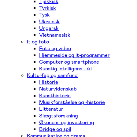
Tjekkisk
Tyrkisk
Tysk
Ukrainsk
Ungarsk
Vietnamesisk
It og foto
Foto og video
Hjemmeside og it-programmer
Computer og smartphone
Kunstig intelligens - AI
Kulturfag og samfund
Historie
Naturvidenskab
Kunsthistorie
Musikforståelse og -historie
Litteratur
Slægtsforskning
Økonomi og investering
Bridge og spil
Kommunikation og drama