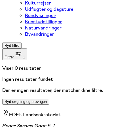
Kulturrejser
Udflugter og dagsture
Rundvisninger
Kunstudstillinger
Naturvandringer
Byvandringer
Ryd filtre
Filtrér
1
Viser
0
resultater
Ingen resultater fundet
Der er ingen resultater, der matcher dine filtre.
Ryd søgning og prøv igen
FOF's Landssekretariat
Peder Skrams Gade 5, 1.