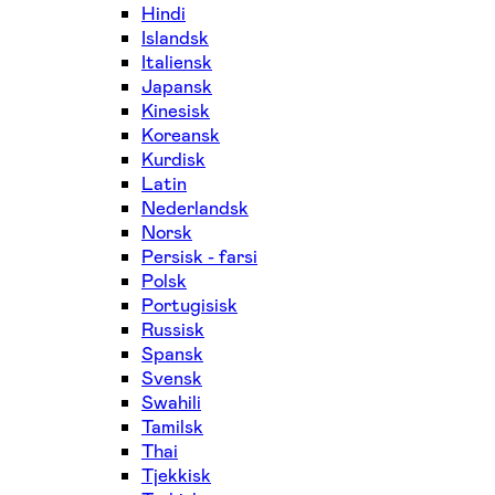
Hindi
Islandsk
Italiensk
Japansk
Kinesisk
Koreansk
Kurdisk
Latin
Nederlandsk
Norsk
Persisk - farsi
Polsk
Portugisisk
Russisk
Spansk
Svensk
Swahili
Tamilsk
Thai
Tjekkisk