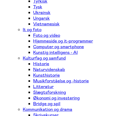
Tyrkisk
Tysk
Ukrainsk
Ungarsk
Vietnamesisk
It og foto
Foto og video
Hjemmeside og it-programmer
Computer og smartphone
Kunstig intelligens - AI
Kulturfag og samfund
Historie
Naturvidenskab
Kunsthistorie
Musikforståelse og -historie
Litteratur
Slægtsforskning
Økonomi og investering
Bridge og spil
Kommunikation og drama
Skrivekurser