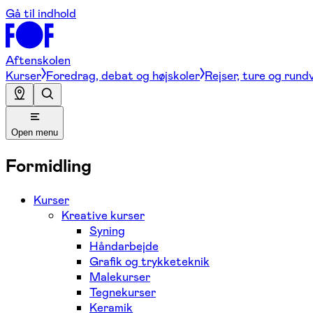
Gå til indhold
Aftenskolen
Kurser
Foredrag, debat og højskoler
Rejser, ture og rund
Open menu
Formidling
Kurser
Kreative kurser
Syning
Håndarbejde
Grafik og trykketeknik
Malekurser
Tegnekurser
Keramik