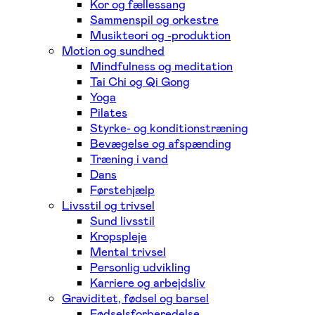
Kor og fællessang
Sammenspil og orkestre
Musikteori og -produktion
Motion og sundhed
Mindfulness og meditation
Tai Chi og Qi Gong
Yoga
Pilates
Styrke- og konditionstræning
Bevægelse og afspænding
Træning i vand
Dans
Førstehjælp
Livsstil og trivsel
Sund livsstil
Kropspleje
Mental trivsel
Personlig udvikling
Karriere og arbejdsliv
Graviditet, fødsel og barsel
Fødselsforberedelse