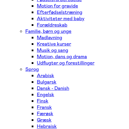
Motion for gravide
Efterfødselstræning
Aktiviteter med baby
Forældreskab
Familie, børn og unge
Madlavning
Kreative kurser
Musik og sang
Motion, dans og drama
Udflugter og forestillinger
Sprog
Arabisk
Bulgarsk
Dansk - Danish
Engelsk
Finsk
Fransk
Færøsk
Græsk
Hebraisk