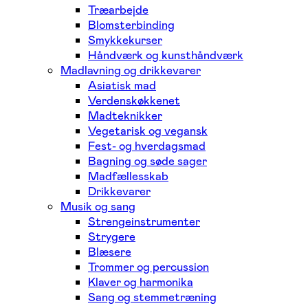
Træarbejde
Blomsterbinding
Smykkekurser
Håndværk og kunsthåndværk
Madlavning og drikkevarer
Asiatisk mad
Verdenskøkkenet
Madteknikker
Vegetarisk og vegansk
Fest- og hverdagsmad
Bagning og søde sager
Madfællesskab
Drikkevarer
Musik og sang
Strengeinstrumenter
Strygere
Blæsere
Trommer og percussion
Klaver og harmonika
Sang og stemmetræning