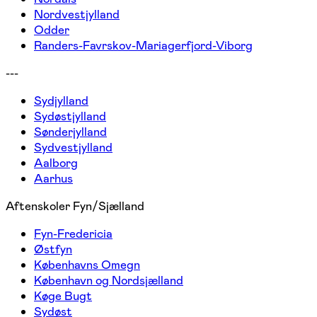
Nordvestjylland
Odder
Randers-Favrskov-Mariagerfjord-Viborg
---
Sydjylland
Sydøstjylland
Sønderjylland
Sydvestjylland
Aalborg
Aarhus
Aftenskoler Fyn/Sjælland
Fyn-Fredericia
Østfyn
Københavns Omegn
København og Nordsjælland
Køge Bugt
Sydøst