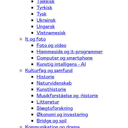
Tjekkisk
Tyrkisk
Tysk
Ukrainsk
Ungarsk
Vietnamesisk
It og foto
Foto og video
Hjemmeside og it-programmer
Computer og smartphone
Kunstig intelligens - AI
Kulturfag og samfund
Historie
Naturvidenskab
Kunsthistorie
Musikforståelse og -historie
Litteratur
Slægtsforskning
Økonomi og investering
Bridge og spil
Kommunikation og drama