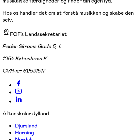
musikalske færdigheder og finder din egen lyd.
Hos os handler det om at forstå musikken og skabe den
selv.
FOF's Landssekretariat
Peder Skrams Gade 5, 1.
1054 København K
CVR-nr:
62531517
Aftenskoler Jylland
Djursland
Herning
Nordals