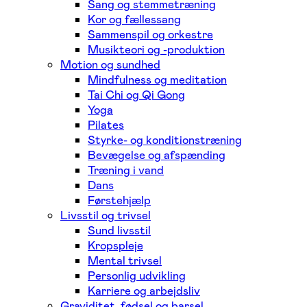
Sang og stemmetræning
Kor og fællessang
Sammenspil og orkestre
Musikteori og -produktion
Motion og sundhed
Mindfulness og meditation
Tai Chi og Qi Gong
Yoga
Pilates
Styrke- og konditionstræning
Bevægelse og afspænding
Træning i vand
Dans
Førstehjælp
Livsstil og trivsel
Sund livsstil
Kropspleje
Mental trivsel
Personlig udvikling
Karriere og arbejdsliv
Graviditet, fødsel og barsel