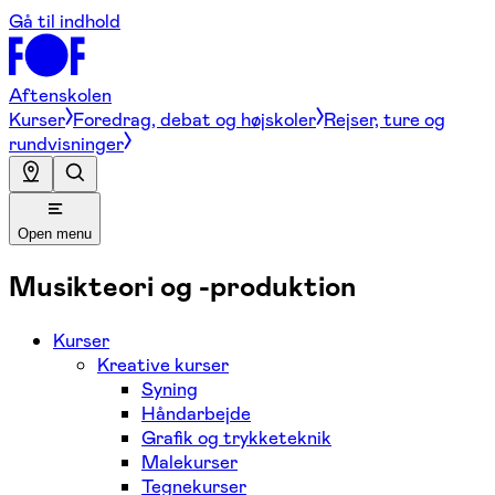
Gå til indhold
Aftenskolen
Kurser
Foredrag, debat og højskoler
Rejser, ture og
rundvisninger
Open menu
Musikteori og -produktion
Kurser
Kreative kurser
Syning
Håndarbejde
Grafik og trykketeknik
Malekurser
Tegnekurser