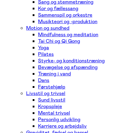
Sang og stemmetræning
Kor og fællessang
Sammenspil og orkestre
Musikteori og -produktion
Motion og sundhed
Mindfulness og meditation
Tai Chi og Qi Gong
Yoga
Pilates
Styrke- og konditionstræning
Bevægelse og afspænding
Træning i vand
Dans
Førstehjælp
Livsstil og trivsel
Sund livsstil
Kropspleje
Mental trivsel
Personlig udvikling
Karriere og arbejdsliv
Graviditet, fødsel og barsel