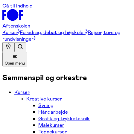
Gå til indhold
Aftenskolen
Kurser
Foredrag, debat og højskoler
Rejser, ture og
rundvisninger
Open menu
Sammenspil og orkestre
Kurser
Kreative kurser
Syning
Håndarbejde
Grafik og trykketeknik
Malekurser
Tegnekurser