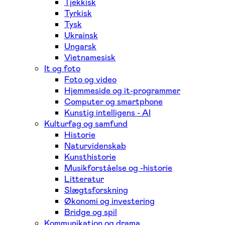
Tjekkisk
Tyrkisk
Tysk
Ukrainsk
Ungarsk
Vietnamesisk
It og foto
Foto og video
Hjemmeside og it-programmer
Computer og smartphone
Kunstig intelligens - AI
Kulturfag og samfund
Historie
Naturvidenskab
Kunsthistorie
Musikforståelse og -historie
Litteratur
Slægtsforskning
Økonomi og investering
Bridge og spil
Kommunikation og drama