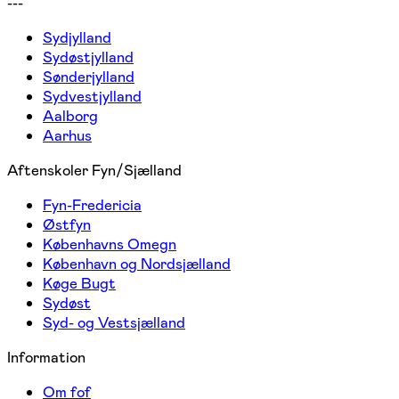
---
Sydjylland
Sydøstjylland
Sønderjylland
Sydvestjylland
Aalborg
Aarhus
Aftenskoler Fyn/Sjælland
Fyn-Fredericia
Østfyn
Københavns Omegn
København og Nordsjælland
Køge Bugt
Sydøst
Syd- og Vestsjælland
Information
Om fof