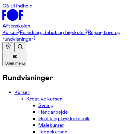
Gå til indhold
Aftenskolen
Kurser
Foredrag, debat og højskoler
Rejser, ture og
rundvisninger
Open menu
Rundvisninger
Kurser
Kreative kurser
Syning
Håndarbejde
Grafik og trykketeknik
Malekurser
Tegnekurser