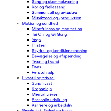
Sang og stemmetræning
Kor og fællessang
Sammenspil og orkestre
Musikteori og -produktion
Motion og sundhed
Mindfulness og meditation
Tai Chi og Qi Gong
Yoga
Pilates
Styrke- og konditionstræning
Bevægelse og afspænding
Træning i vand
Dans
Førstehjælp
Livsstil og trivsel
Sund livsstil
Kropspleje
Mental trivsel
Personlig udvikling
Karriere og arbejdsliv
Graviditet, fødsel og barsel