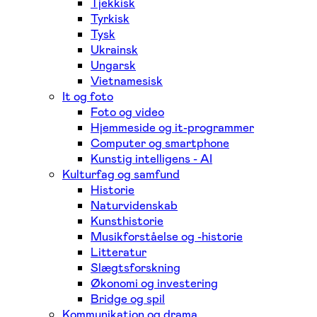
Tjekkisk
Tyrkisk
Tysk
Ukrainsk
Ungarsk
Vietnamesisk
It og foto
Foto og video
Hjemmeside og it-programmer
Computer og smartphone
Kunstig intelligens - AI
Kulturfag og samfund
Historie
Naturvidenskab
Kunsthistorie
Musikforståelse og -historie
Litteratur
Slægtsforskning
Økonomi og investering
Bridge og spil
Kommunikation og drama