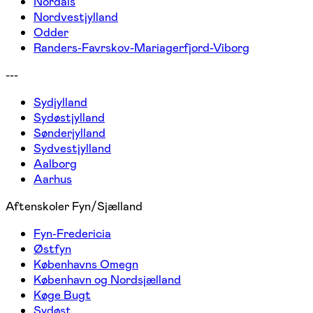
Nordals
Nordvestjylland
Odder
Randers-Favrskov-Mariagerfjord-Viborg
---
Sydjylland
Sydøstjylland
Sønderjylland
Sydvestjylland
Aalborg
Aarhus
Aftenskoler Fyn/Sjælland
Fyn-Fredericia
Østfyn
Københavns Omegn
København og Nordsjælland
Køge Bugt
Sydøst