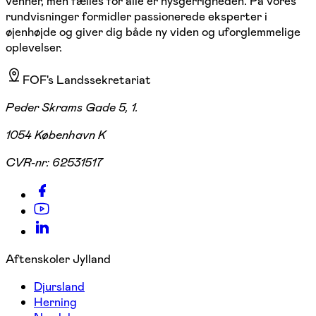
venner, men fælles for alle er nysgerrigheden. På vores
rundvisninger formidler passionerede eksperter i
øjenhøjde og giver dig både ny viden og uforglemmelige
oplevelser.
FOF's Landssekretariat
Peder Skrams Gade 5, 1.
1054 København K
CVR-nr:
62531517
Aftenskoler Jylland
Djursland
Herning