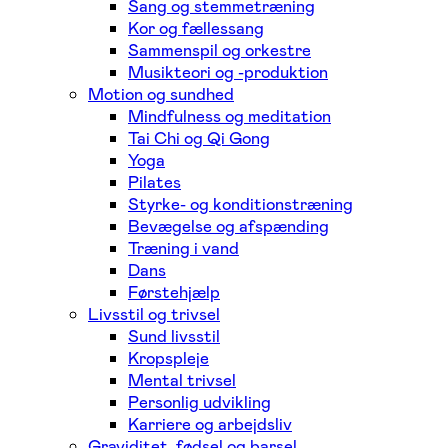
Sang og stemmetræning
Kor og fællessang
Sammenspil og orkestre
Musikteori og -produktion
Motion og sundhed
Mindfulness og meditation
Tai Chi og Qi Gong
Yoga
Pilates
Styrke- og konditionstræning
Bevægelse og afspænding
Træning i vand
Dans
Førstehjælp
Livsstil og trivsel
Sund livsstil
Kropspleje
Mental trivsel
Personlig udvikling
Karriere og arbejdsliv
Graviditet, fødsel og barsel