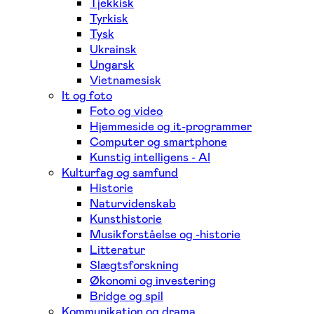
Tjekkisk
Tyrkisk
Tysk
Ukrainsk
Ungarsk
Vietnamesisk
It og foto
Foto og video
Hjemmeside og it-programmer
Computer og smartphone
Kunstig intelligens - AI
Kulturfag og samfund
Historie
Naturvidenskab
Kunsthistorie
Musikforståelse og -historie
Litteratur
Slægtsforskning
Økonomi og investering
Bridge og spil
Kommunikation og drama