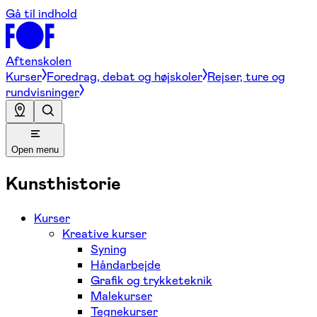
Gå til indhold
Aftenskolen
Kurser
Foredrag, debat og højskoler
Rejser, ture og
rundvisninger
Open menu
Kunsthistorie
Kurser
Kreative kurser
Syning
Håndarbejde
Grafik og trykketeknik
Malekurser
Tegnekurser