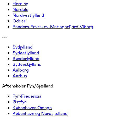
Herning
Nordals
Nordvestjylland
Odder
Randers-Favrskov-Mariagerfjord-Viborg
---
Sydjylland
Sydøstjylland
Sønderjylland
Sydvestjylland
Aalborg
Aarhus
Aftenskoler Fyn/Sjælland
Fyn-Fredericia
Østfyn
Københavns Omegn
København og Nordsjælland