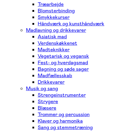
Træarbejde
Blomsterbinding
Smykkekurser
Håndværk og kunsthåndværk
Madlavning og drikkevarer
Asiatisk mad
Verdenskøkkenet
Madteknikker
Vegetarisk og vegansk
Fest- og hverdagsmad
Bagning og søde sager
Madfællesskab
Drikkevarer
Musik og sang
Strengeinstrumenter
Strygere
Blæsere
Trommer og percussion
Klaver og harmonika
Sang og stemmetræning