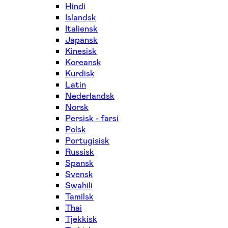
Hindi
Islandsk
Italiensk
Japansk
Kinesisk
Koreansk
Kurdisk
Latin
Nederlandsk
Norsk
Persisk - farsi
Polsk
Portugisisk
Russisk
Spansk
Svensk
Swahili
Tamilsk
Thai
Tjekkisk