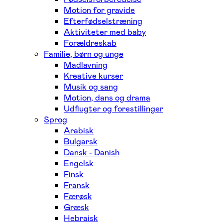
Motion for gravide
Efterfødselstræning
Aktiviteter med baby
Forældreskab
Familie, børn og unge
Madlavning
Kreative kurser
Musik og sang
Motion, dans og drama
Udflugter og forestillinger
Sprog
Arabisk
Bulgarsk
Dansk - Danish
Engelsk
Finsk
Fransk
Færøsk
Græsk
Hebraisk