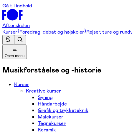
Gå til indhold
Aftenskolen
Kurser
Foredrag, debat og højskoler
Rejser, ture og rund
Open menu
Musikforståelse og -historie
Kurser
Kreative kurser
Syning
Håndarbejde
Grafik og trykketeknik
Malekurser
Tegnekurser
Keramik