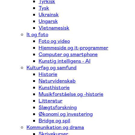
Tyrkisk
Tysk
Ukrainsk
Ungarsk
Vietnamesisk
It og foto
Foto og video
Hjemmeside og it-programmer
Computer og smartphone
Kunstig intelligens - AI
Kulturfag og samfund
Historie
Naturvidenskab
Kunsthistorie
Musikforståelse og -historie
Litteratur
Slægtsforskning
Økonomi og investering
Bridge og spil
Kommunikation og drama
Skrivekurser