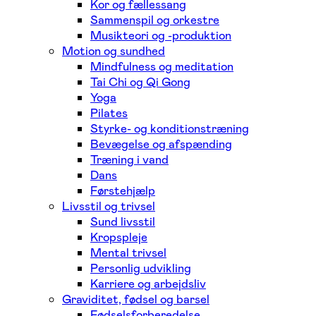
Kor og fællessang
Sammenspil og orkestre
Musikteori og -produktion
Motion og sundhed
Mindfulness og meditation
Tai Chi og Qi Gong
Yoga
Pilates
Styrke- og konditionstræning
Bevægelse og afspænding
Træning i vand
Dans
Førstehjælp
Livsstil og trivsel
Sund livsstil
Kropspleje
Mental trivsel
Personlig udvikling
Karriere og arbejdsliv
Graviditet, fødsel og barsel
Fødselsforberedelse