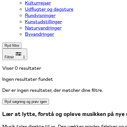
Kulturrejser
Udflugter og dagsture
Rundvisninger
Kunstudstillinger
Naturvandringer
Byvandringer
Ryd filtre
Filtrér
1
Viser
0
resultater
Ingen resultater fundet
Der er ingen resultater, der matcher dine filtre.
Ryd søgning og prøv igen
Lær at lytte, forstå og opleve musikken på nye
Musik taler direkte til os. Den vækker minder, følelser o