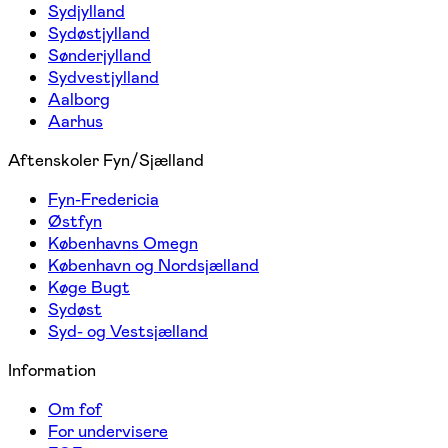
Sydjylland
Sydøstjylland
Sønderjylland
Sydvestjylland
Aalborg
Aarhus
Aftenskoler Fyn/Sjælland
Fyn-Fredericia
Østfyn
Københavns Omegn
København og Nordsjælland
Køge Bugt
Sydøst
Syd- og Vestsjælland
Information
Om fof
For undervisere