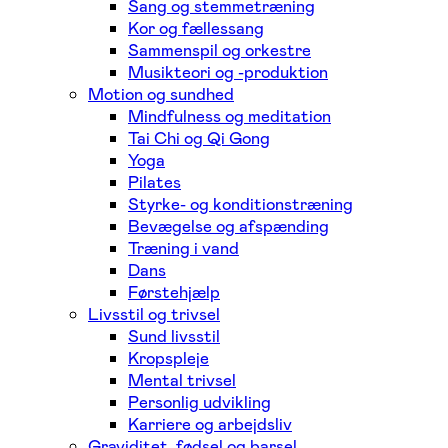
Sang og stemmetræning
Kor og fællessang
Sammenspil og orkestre
Musikteori og -produktion
Motion og sundhed
Mindfulness og meditation
Tai Chi og Qi Gong
Yoga
Pilates
Styrke- og konditionstræning
Bevægelse og afspænding
Træning i vand
Dans
Førstehjælp
Livsstil og trivsel
Sund livsstil
Kropspleje
Mental trivsel
Personlig udvikling
Karriere og arbejdsliv
Graviditet, fødsel og barsel