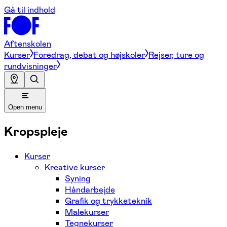
Gå til indhold
Aftenskolen
Kurser
Foredrag, debat og højskoler
Rejser, ture og
rundvisninger
Open menu
Kropspleje
Kurser
Kreative kurser
Syning
Håndarbejde
Grafik og trykketeknik
Malekurser
Tegnekurser