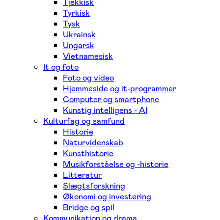
Tjekkisk
Tyrkisk
Tysk
Ukrainsk
Ungarsk
Vietnamesisk
It og foto
Foto og video
Hjemmeside og it-programmer
Computer og smartphone
Kunstig intelligens - AI
Kulturfag og samfund
Historie
Naturvidenskab
Kunsthistorie
Musikforståelse og -historie
Litteratur
Slægtsforskning
Økonomi og investering
Bridge og spil
Kommunikation og drama