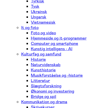
Tyrkisk
Tysk
Ukrainsk
Ungarsk
Vietnamesisk
It og foto
Foto og video
Hjemmeside og it-programmer
Computer og smartphone
Kunstig intelligens - AI
Kulturfag og samfund
Historie
Naturvidenskab
Kunsthistorie
Musikforståelse og -historie
Litteratur
Slægtsforskning
Økonomi og investering
Bridge og spil
Kommunikation og drama
Skrivekurser