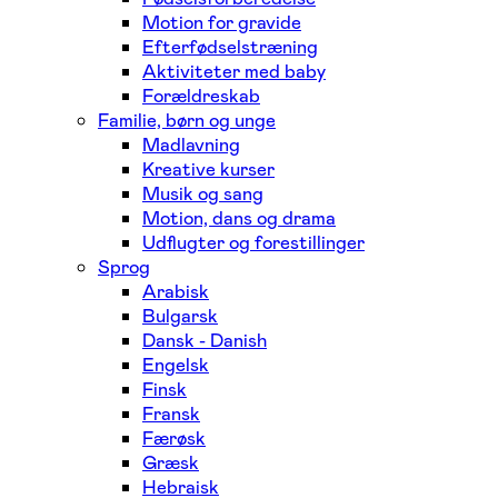
Motion for gravide
Efterfødselstræning
Aktiviteter med baby
Forældreskab
Familie, børn og unge
Madlavning
Kreative kurser
Musik og sang
Motion, dans og drama
Udflugter og forestillinger
Sprog
Arabisk
Bulgarsk
Dansk - Danish
Engelsk
Finsk
Fransk
Færøsk
Græsk
Hebraisk