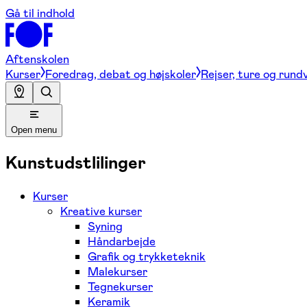
Gå til indhold
Aftenskolen
Kurser
Foredrag, debat og højskoler
Rejser, ture og rund
Open menu
Kunstudstlilinger
Kurser
Kreative kurser
Syning
Håndarbejde
Grafik og trykketeknik
Malekurser
Tegnekurser
Keramik