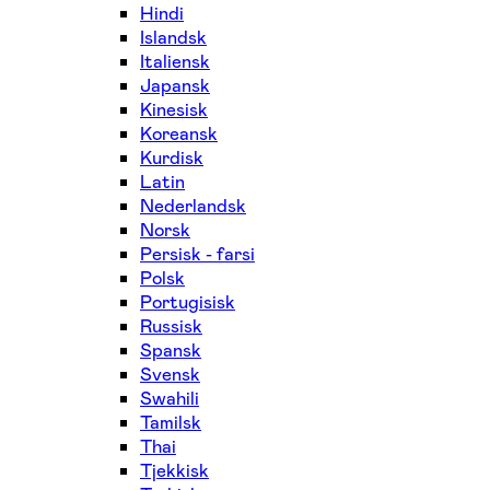
Hindi
Islandsk
Italiensk
Japansk
Kinesisk
Koreansk
Kurdisk
Latin
Nederlandsk
Norsk
Persisk - farsi
Polsk
Portugisisk
Russisk
Spansk
Svensk
Swahili
Tamilsk
Thai
Tjekkisk