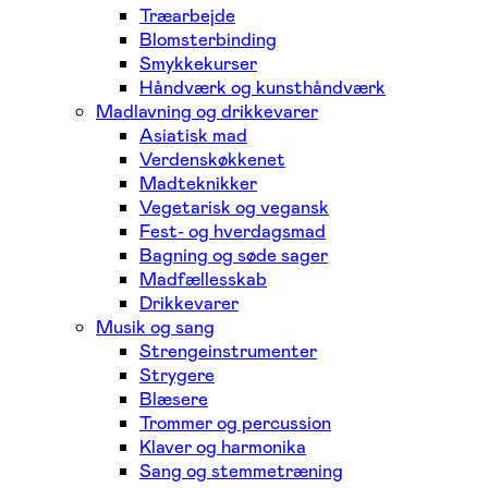
Træarbejde
Blomsterbinding
Smykkekurser
Håndværk og kunsthåndværk
Madlavning og drikkevarer
Asiatisk mad
Verdenskøkkenet
Madteknikker
Vegetarisk og vegansk
Fest- og hverdagsmad
Bagning og søde sager
Madfællesskab
Drikkevarer
Musik og sang
Strengeinstrumenter
Strygere
Blæsere
Trommer og percussion
Klaver og harmonika
Sang og stemmetræning