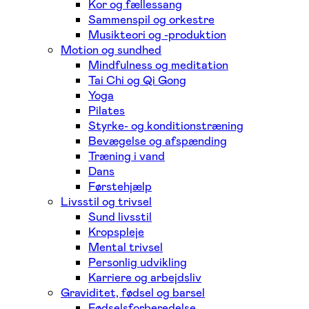
Kor og fællessang
Sammenspil og orkestre
Musikteori og -produktion
Motion og sundhed
Mindfulness og meditation
Tai Chi og Qi Gong
Yoga
Pilates
Styrke- og konditionstræning
Bevægelse og afspænding
Træning i vand
Dans
Førstehjælp
Livsstil og trivsel
Sund livsstil
Kropspleje
Mental trivsel
Personlig udvikling
Karriere og arbejdsliv
Graviditet, fødsel og barsel
Fødselsforberedelse