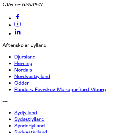
CVR-nr:
62531517
Aftenskoler Jylland
Djursland
Herning
Nordals
Nordvestjylland
Odder
Randers-Favrskov-Mariagerfjord-Viborg
---
Sydjylland
Sydøstjylland
Sønderjylland
Sydvestjylland