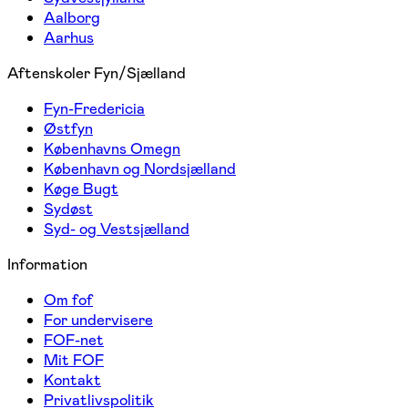
Aalborg
Aarhus
Aftenskoler Fyn/Sjælland
Fyn-Fredericia
Østfyn
Københavns Omegn
København og Nordsjælland
Køge Bugt
Sydøst
Syd- og Vestsjælland
Information
Om fof
For undervisere
FOF-net
Mit FOF
Kontakt
Privatlivspolitik