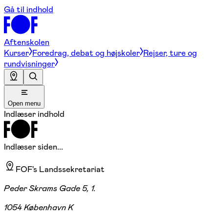
Gå til indhold
Aftenskolen
Kurser
Foredrag, debat og højskoler
Rejser, ture og
rundvisninger
Open menu
Indlæser indhold
Indlæser siden...
FOF's Landssekretariat
Peder Skrams Gade 5, 1.
1054 København K