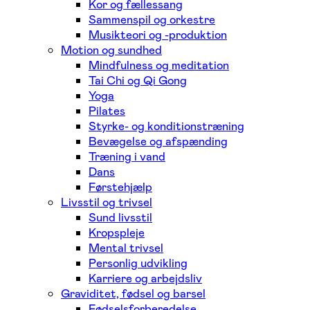
Kor og fællessang
Sammenspil og orkestre
Musikteori og -produktion
Motion og sundhed
Mindfulness og meditation
Tai Chi og Qi Gong
Yoga
Pilates
Styrke- og konditionstræning
Bevægelse og afspænding
Træning i vand
Dans
Førstehjælp
Livsstil og trivsel
Sund livsstil
Kropspleje
Mental trivsel
Personlig udvikling
Karriere og arbejdsliv
Graviditet, fødsel og barsel
Fødselsforberedelse