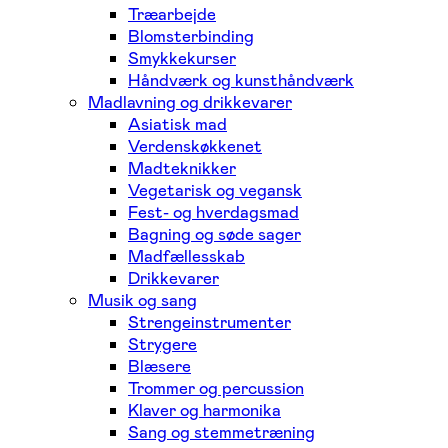
Træarbejde
Blomsterbinding
Smykkekurser
Håndværk og kunsthåndværk
Madlavning og drikkevarer
Asiatisk mad
Verdenskøkkenet
Madteknikker
Vegetarisk og vegansk
Fest- og hverdagsmad
Bagning og søde sager
Madfællesskab
Drikkevarer
Musik og sang
Strengeinstrumenter
Strygere
Blæsere
Trommer og percussion
Klaver og harmonika
Sang og stemmetræning