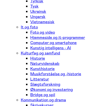
Tyrkisk
Tysk
Ukrainsk
Ungarsk
Vietnamesisk
It og foto
Foto og video
Hjemmeside og it-programmer
Computer og smartphone
Kunstig intelligens - AI
Kulturfag og samfund
Historie
Naturvidenskab
Kunsthistorie
Musikforståelse og -historie
Litteratur
Slægtsforskning
Økonomi og investering
Bridge og spil
Kommunikation og drama
Skrivekurser