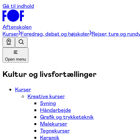
Gå til indhold
Aftenskolen
Kurser
Foredrag, debat og højskoler
Rejser, ture og rund
Open menu
Kultur og livsfortællinger
Kurser
Kreative kurser
Syning
Håndarbejde
Grafik og trykketeknik
Malekurser
Tegnekurser
Keramik