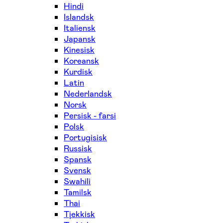
Hindi
Islandsk
Italiensk
Japansk
Kinesisk
Koreansk
Kurdisk
Latin
Nederlandsk
Norsk
Persisk - farsi
Polsk
Portugisisk
Russisk
Spansk
Svensk
Swahili
Tamilsk
Thai
Tjekkisk