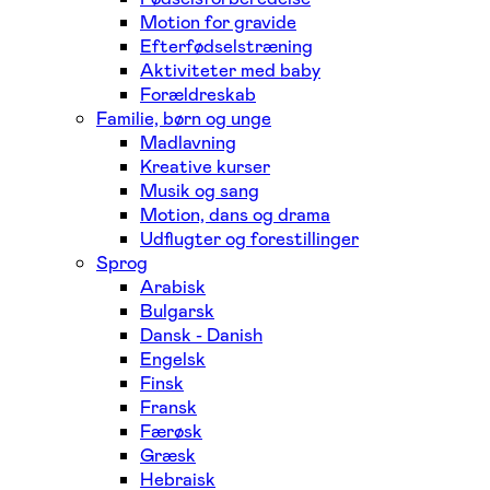
Motion for gravide
Efterfødselstræning
Aktiviteter med baby
Forældreskab
Familie, børn og unge
Madlavning
Kreative kurser
Musik og sang
Motion, dans og drama
Udflugter og forestillinger
Sprog
Arabisk
Bulgarsk
Dansk - Danish
Engelsk
Finsk
Fransk
Færøsk
Græsk
Hebraisk