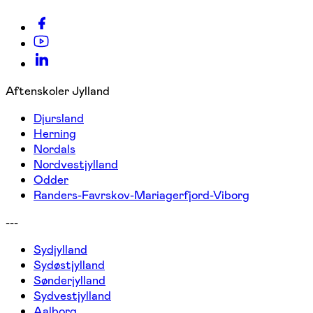
Aftenskoler Jylland
Djursland
Herning
Nordals
Nordvestjylland
Odder
Randers-Favrskov-Mariagerfjord-Viborg
---
Sydjylland
Sydøstjylland
Sønderjylland
Sydvestjylland
Aalborg