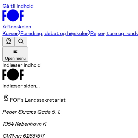
Gå til indhold
Aftenskolen
Kurser
Foredrag, debat og højskoler
Rejser, ture og rund
Open menu
Indlæser indhold
Indlæser siden...
FOF's Landssekretariat
Peder Skrams Gade 5, 1.
1054 København K
CVR-nr:
62531517