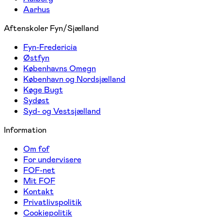
Aarhus
Aftenskoler Fyn/Sjælland
Fyn-Fredericia
Østfyn
Københavns Omegn
København og Nordsjælland
Køge Bugt
Sydøst
Syd- og Vestsjælland
Information
Om fof
For undervisere
FOF-net
Mit FOF
Kontakt
Privatlivspolitik
Cookiepolitik