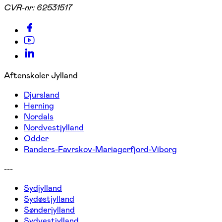
CVR-nr:
62531517
Aftenskoler Jylland
Djursland
Herning
Nordals
Nordvestjylland
Odder
Randers-Favrskov-Mariagerfjord-Viborg
---
Sydjylland
Sydøstjylland
Sønderjylland
Sydvestjylland