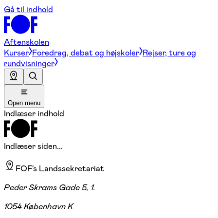
Gå til indhold
Aftenskolen
Kurser
Foredrag, debat og højskoler
Rejser, ture og
rundvisninger
Open menu
Indlæser indhold
Indlæser siden...
FOF's Landssekretariat
Peder Skrams Gade 5, 1.
1054 København K