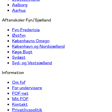
Aalborg
Aarhus
Aftenskoler Fyn/Sjælland
Fyn-Fredericia
Østfyn
Københavns Omegn
København og Nordsjælland
Køge Bugt
Sydøst
Syd- og Vestsjælland
Information
Om fof
For undervisere
FOF-net
Mit FOF
Kontakt
Privatlivspolitik