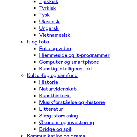
Tjekkisk
Tyrkisk
Tysk
Ukrainsk
Ungarsk
Vietnamesisk
It og foto
Foto og video
Hjemmeside og it-programmer
Computer og smartphone
Kunstig intelligens - AI
Kulturfag og samfund
Historie
Naturvidenskab
Kunsthistorie
Musikforståelse og -historie
Litteratur
Slægtsforskning
Økonomi og investering
Bridge og spil
Kommunikation og drama