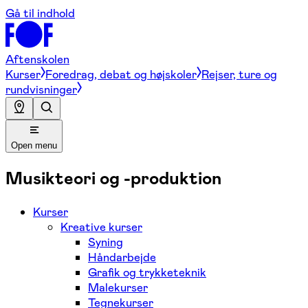
Gå til indhold
Aftenskolen
Kurser
Foredrag, debat og højskoler
Rejser, ture og
rundvisninger
Open menu
Musikteori og -produktion
Kurser
Kreative kurser
Syning
Håndarbejde
Grafik og trykketeknik
Malekurser
Tegnekurser