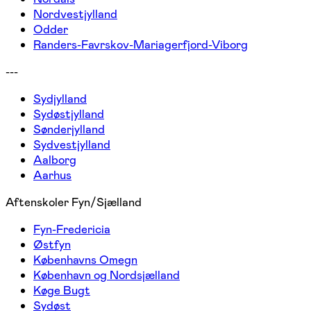
Nordvestjylland
Odder
Randers-Favrskov-Mariagerfjord-Viborg
---
Sydjylland
Sydøstjylland
Sønderjylland
Sydvestjylland
Aalborg
Aarhus
Aftenskoler Fyn/Sjælland
Fyn-Fredericia
Østfyn
Københavns Omegn
København og Nordsjælland
Køge Bugt
Sydøst