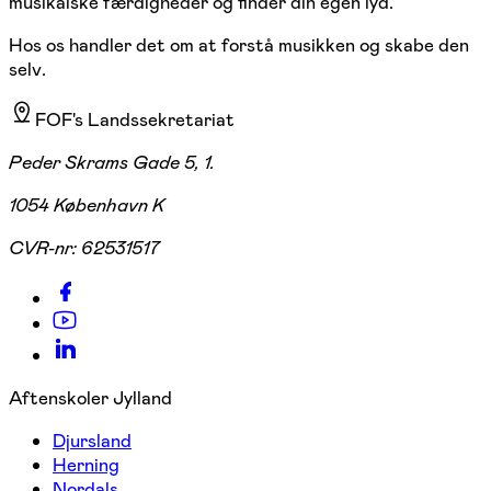
musikalske færdigheder og finder din egen lyd.
Hos os handler det om at forstå musikken og skabe den
selv.
FOF's Landssekretariat
Peder Skrams Gade 5, 1.
1054 København K
CVR-nr:
62531517
Aftenskoler Jylland
Djursland
Herning
Nordals