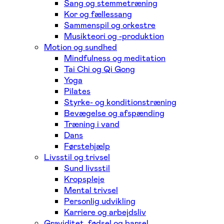
Sang og stemmetræning
Kor og fællessang
Sammenspil og orkestre
Musikteori og -produktion
Motion og sundhed
Mindfulness og meditation
Tai Chi og Qi Gong
Yoga
Pilates
Styrke- og konditionstræning
Bevægelse og afspænding
Træning i vand
Dans
Førstehjælp
Livsstil og trivsel
Sund livsstil
Kropspleje
Mental trivsel
Personlig udvikling
Karriere og arbejdsliv
Graviditet, fødsel og barsel