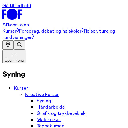
Gå til indhold
Aftenskolen
Kurser
Foredrag, debat og højskoler
Rejser, ture og
rundvisninger
Open menu
Syning
Kurser
Kreative kurser
Syning
Håndarbejde
Grafik og trykketeknik
Malekurser
Tegnekurser