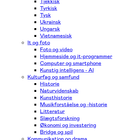
Tjekkisk
Tyrkisk
Tysk
Ukrainsk
Ungarsk
Vietnamesisk
It og foto
Foto og video
Hjemmeside og it-programmer
Computer og smartphone
Kunstig intelligens - AI
Kulturfag og samfund
Historie
Naturvidenskab
Kunsthistorie
Musikforståelse og -historie
Litteratur
Slægtsforskning
Økonomi og investering
Bridge og spil
Kommunikation og drama