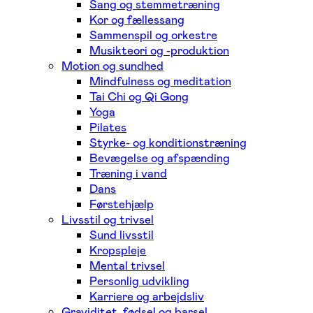
Sang og stemmetræning
Kor og fællessang
Sammenspil og orkestre
Musikteori og -produktion
Motion og sundhed
Mindfulness og meditation
Tai Chi og Qi Gong
Yoga
Pilates
Styrke- og konditionstræning
Bevægelse og afspænding
Træning i vand
Dans
Førstehjælp
Livsstil og trivsel
Sund livsstil
Kropspleje
Mental trivsel
Personlig udvikling
Karriere og arbejdsliv
Graviditet, fødsel og barsel