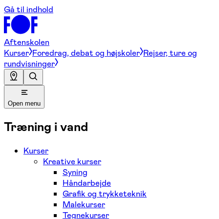
Gå til indhold
Aftenskolen
Kurser
Foredrag, debat og højskoler
Rejser, ture og
rundvisninger
Open menu
Træning i vand
Kurser
Kreative kurser
Syning
Håndarbejde
Grafik og trykketeknik
Malekurser
Tegnekurser