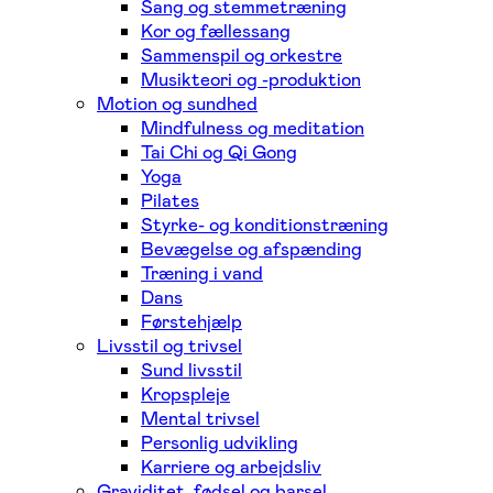
Sang og stemmetræning
Kor og fællessang
Sammenspil og orkestre
Musikteori og -produktion
Motion og sundhed
Mindfulness og meditation
Tai Chi og Qi Gong
Yoga
Pilates
Styrke- og konditionstræning
Bevægelse og afspænding
Træning i vand
Dans
Førstehjælp
Livsstil og trivsel
Sund livsstil
Kropspleje
Mental trivsel
Personlig udvikling
Karriere og arbejdsliv
Graviditet, fødsel og barsel