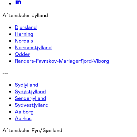
Aftenskoler Jylland
Djursland
Herning
Nordals
Nordvestjylland
Odder
Randers-Favrskov-Mariagerfjord-Viborg
---
Sydjylland
Sydøstjylland
Sønderjylland
Sydvestjylland
Aalborg
Aarhus
Aftenskoler Fyn/Sjælland