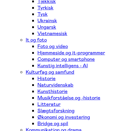
Tjekkisk
Tyrkisk
Tysk
Ukrainsk
Ungarsk
Vietnamesisk
It og foto
Foto og video
Hjemmeside og it-programmer
Computer og smartphone
Kunstig intelligens - AI
Kulturfag og samfund
Historie
Naturvidenskab
Kunsthistorie
Musikforståelse og -historie
Litteratur
Slægtsforskning
Økonomi og investering
Bridge og spil
Kommunikation og drama