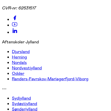
CVR-nr:
62531517
Aftenskoler Jylland
Djursland
Herning
Nordals
Nordvestjylland
Odder
Randers-Favrskov-Mariagerfjord-Viborg
---
Sydjylland
Sydøstjylland
Sønderjylland