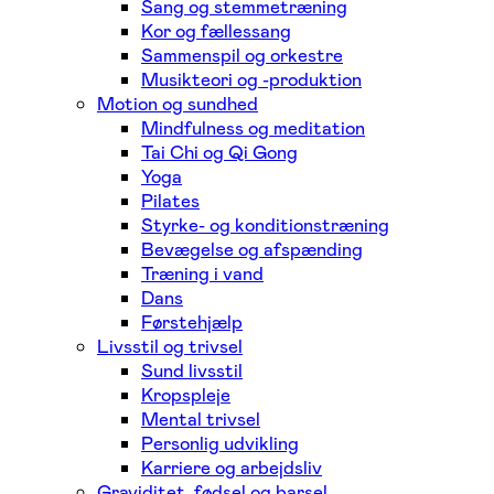
Sang og stemmetræning
Kor og fællessang
Sammenspil og orkestre
Musikteori og -produktion
Motion og sundhed
Mindfulness og meditation
Tai Chi og Qi Gong
Yoga
Pilates
Styrke- og konditionstræning
Bevægelse og afspænding
Træning i vand
Dans
Førstehjælp
Livsstil og trivsel
Sund livsstil
Kropspleje
Mental trivsel
Personlig udvikling
Karriere og arbejdsliv
Graviditet, fødsel og barsel