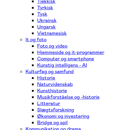
Tjekkisk
Tyrkisk
Tysk
Ukrainsk
Ungarsk
Vietnamesisk
It og foto
Foto og video
Hjemmeside og it-programmer
Computer og smartphone
Kunstig intelligens - AI
Kulturfag og samfund
Historie
Naturvidenskab
Kunsthistorie
Musikforståelse og -historie
Litteratur
Slægtsforskning
Økonomi og investering
Bridge og spil
Kommunikation og drama