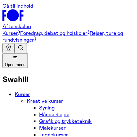
Gå til indhold
Aftenskolen
Kurser
Foredrag, debat og højskoler
Rejser, ture og
rundvisninger
Open menu
Swahili
Kurser
Kreative kurser
Syning
Håndarbejde
Grafik og trykketeknik
Malekurser
Tegnekurser