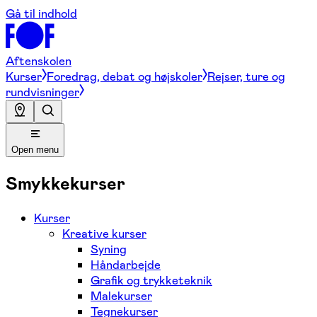
Gå til indhold
Aftenskolen
Kurser
Foredrag, debat og højskoler
Rejser, ture og
rundvisninger
Open menu
Smykkekurser
Kurser
Kreative kurser
Syning
Håndarbejde
Grafik og trykketeknik
Malekurser
Tegnekurser