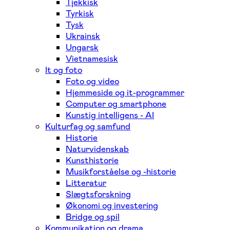
Tjekkisk
Tyrkisk
Tysk
Ukrainsk
Ungarsk
Vietnamesisk
It og foto
Foto og video
Hjemmeside og it-programmer
Computer og smartphone
Kunstig intelligens - AI
Kulturfag og samfund
Historie
Naturvidenskab
Kunsthistorie
Musikforståelse og -historie
Litteratur
Slægtsforskning
Økonomi og investering
Bridge og spil
Kommunikation og drama