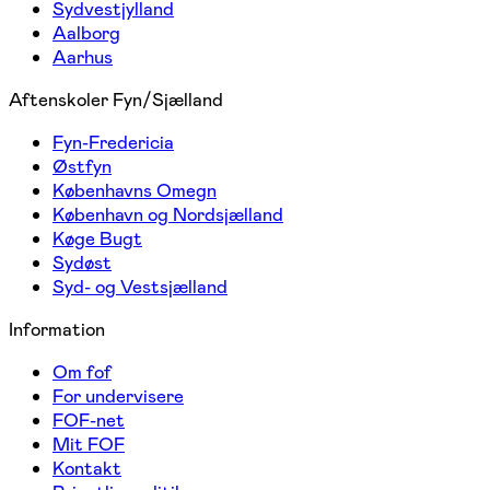
Sydvestjylland
Aalborg
Aarhus
Aftenskoler Fyn/Sjælland
Fyn-Fredericia
Østfyn
Københavns Omegn
København og Nordsjælland
Køge Bugt
Sydøst
Syd- og Vestsjælland
Information
Om fof
For undervisere
FOF-net
Mit FOF
Kontakt