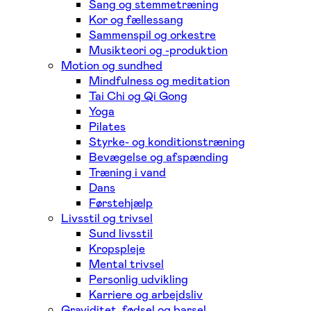
Sang og stemmetræning
Kor og fællessang
Sammenspil og orkestre
Musikteori og -produktion
Motion og sundhed
Mindfulness og meditation
Tai Chi og Qi Gong
Yoga
Pilates
Styrke- og konditionstræning
Bevægelse og afspænding
Træning i vand
Dans
Førstehjælp
Livsstil og trivsel
Sund livsstil
Kropspleje
Mental trivsel
Personlig udvikling
Karriere og arbejdsliv
Graviditet, fødsel og barsel