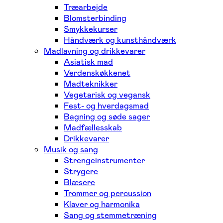
Træarbejde
Blomsterbinding
Smykkekurser
Håndværk og kunsthåndværk
Madlavning og drikkevarer
Asiatisk mad
Verdenskøkkenet
Madteknikker
Vegetarisk og vegansk
Fest- og hverdagsmad
Bagning og søde sager
Madfællesskab
Drikkevarer
Musik og sang
Strengeinstrumenter
Strygere
Blæsere
Trommer og percussion
Klaver og harmonika
Sang og stemmetræning