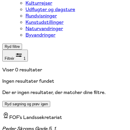
Kulturrejser
Udflugter og dagsture
Rundvisninger
Kunstudstillinger
Naturvandringer
Byvandringer
Ryd filtre
Filtrér
1
Viser
0
resultater
Ingen resultater fundet
Der er ingen resultater, der matcher dine filtre.
Ryd søgning og prøv igen
FOF's Landssekretariat
Peder Skrams Gade 5, 1.