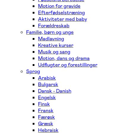
Motion for gravide
Efterfødselstræning
Aktiviteter med baby
Forældreskab
Familie, børn og unge
Madlavning
Kreative kurser
Musik og sang
Motion, dans og drama
Udflugter og forestillinger
Sprog
Arabisk
Bulgarsk
Dansk - Danish
Engelsk
Finsk
Fransk
Færøsk
Græsk
Hebraisk