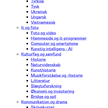
Tyrkisk
Tysk
Ukrainsk
Ungarsk
Vietnamesisk
It og foto
Foto og video
Hjemmeside og it-programmer
Computer og smartphone
Kunstig intelligens - AI
Kulturfag og samfund
Historie
Naturvidenskab
Kunsthistorie
Musikforståelse og -historie
Litteratur
Slægtsforskning
Økonomi og investering
Bridge og spil
Kommunikation og drama
Skrivekurser