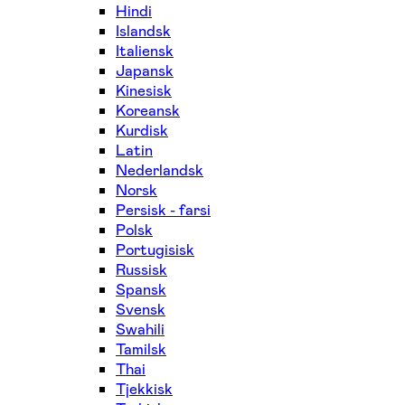
Hindi
Islandsk
Italiensk
Japansk
Kinesisk
Koreansk
Kurdisk
Latin
Nederlandsk
Norsk
Persisk - farsi
Polsk
Portugisisk
Russisk
Spansk
Svensk
Swahili
Tamilsk
Thai
Tjekkisk