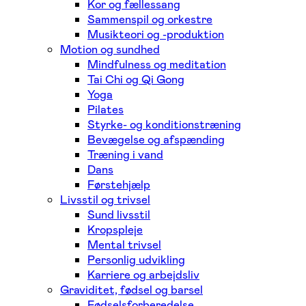
Kor og fællessang
Sammenspil og orkestre
Musikteori og -produktion
Motion og sundhed
Mindfulness og meditation
Tai Chi og Qi Gong
Yoga
Pilates
Styrke- og konditionstræning
Bevægelse og afspænding
Træning i vand
Dans
Førstehjælp
Livsstil og trivsel
Sund livsstil
Kropspleje
Mental trivsel
Personlig udvikling
Karriere og arbejdsliv
Graviditet, fødsel og barsel
Fødselsforberedelse