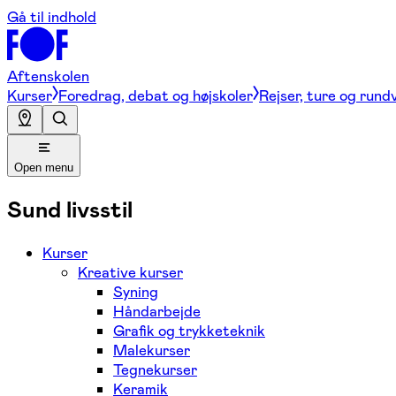
Gå til indhold
Aftenskolen
Kurser
Foredrag, debat og højskoler
Rejser, ture og rund
Open menu
Sund livsstil
Kurser
Kreative kurser
Syning
Håndarbejde
Grafik og trykketeknik
Malekurser
Tegnekurser
Keramik