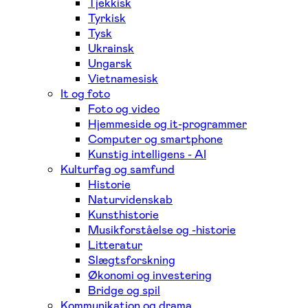
Tjekkisk
Tyrkisk
Tysk
Ukrainsk
Ungarsk
Vietnamesisk
It og foto
Foto og video
Hjemmeside og it-programmer
Computer og smartphone
Kunstig intelligens - AI
Kulturfag og samfund
Historie
Naturvidenskab
Kunsthistorie
Musikforståelse og -historie
Litteratur
Slægtsforskning
Økonomi og investering
Bridge og spil
Kommunikation og drama