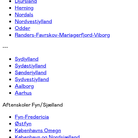
Djursland
Herning
Nordals
Nordvestjylland
Odder
Randers-Favrskov-Mariagerfjord-Viborg
---
Sydjylland
Sydøstjylland
Sønderjylland
Sydvestjylland
Aalborg
Aarhus
Aftenskoler Fyn/Sjælland
Fyn-Fredericia
Østfyn
Københavns Omegn
København og Nordsjælland