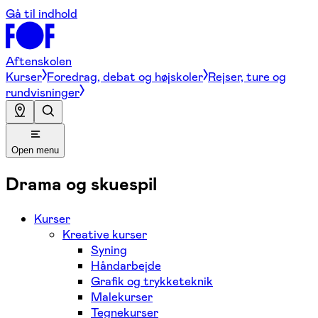
Gå til indhold
Aftenskolen
Kurser
Foredrag, debat og højskoler
Rejser, ture og
rundvisninger
Open menu
Drama og skuespil
Kurser
Kreative kurser
Syning
Håndarbejde
Grafik og trykketeknik
Malekurser
Tegnekurser