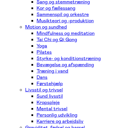
Sang og stemmetræning
Kor og fællessang
Sammenspil og orkestre
Musikteori og -produktion
Motion og sundhed
Mindfulness og meditation
Tai Chi og Qi Gong
Yoga
Pilates
Styrke- og konditionstræning
Bevægelse og afspænding
Træning i vand
Dans
Førstehjælp
Livsstil og trivsel
Sund livsstil
Kropspleje
Mental trivsel
Personlig udvikling
Karriere og arbejdsliv
Graviditet, fødsel og barsel