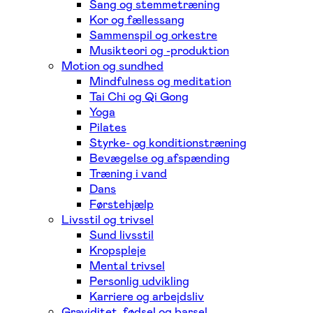
Sang og stemmetræning
Kor og fællessang
Sammenspil og orkestre
Musikteori og -produktion
Motion og sundhed
Mindfulness og meditation
Tai Chi og Qi Gong
Yoga
Pilates
Styrke- og konditionstræning
Bevægelse og afspænding
Træning i vand
Dans
Førstehjælp
Livsstil og trivsel
Sund livsstil
Kropspleje
Mental trivsel
Personlig udvikling
Karriere og arbejdsliv
Graviditet, fødsel og barsel