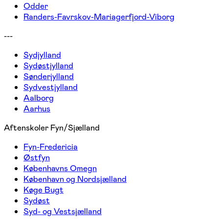
Odder
Randers-Favrskov-Mariagerfjord-Viborg
---
Sydjylland
Sydøstjylland
Sønderjylland
Sydvestjylland
Aalborg
Aarhus
Aftenskoler Fyn/Sjælland
Fyn-Fredericia
Østfyn
Københavns Omegn
København og Nordsjælland
Køge Bugt
Sydøst
Syd- og Vestsjælland