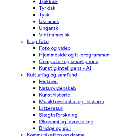
Tjekkisk
Tyrkisk
Tysk
Ukrainsk
Ungarsk
Vietnamesisk
It og foto
Foto og video
Hjemmeside og it-programmer
Computer og smartphone
Kunstig intelligens - AI
Kulturfag og samfund
Historie
Naturvidenskab
Kunsthistorie
Musikforståelse og -historie
Litteratur
Slægtsforskning
Økonomi og investering
Bridge og spil
Kommunikation og drama