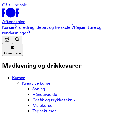
Gå til indhold
Aftenskolen
Kurser
Foredrag, debat og højskoler
Rejser, ture og
rundvisninger
Open menu
Madlavning og drikkevarer
Kurser
Kreative kurser
Syning
Håndarbejde
Grafik og trykketeknik
Malekurser
Tegnekurser