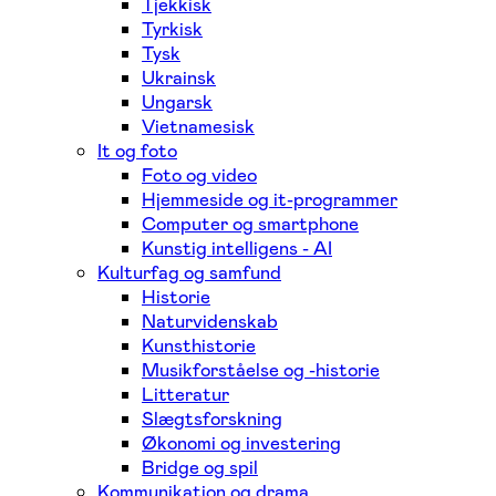
Tjekkisk
Tyrkisk
Tysk
Ukrainsk
Ungarsk
Vietnamesisk
It og foto
Foto og video
Hjemmeside og it-programmer
Computer og smartphone
Kunstig intelligens - AI
Kulturfag og samfund
Historie
Naturvidenskab
Kunsthistorie
Musikforståelse og -historie
Litteratur
Slægtsforskning
Økonomi og investering
Bridge og spil
Kommunikation og drama