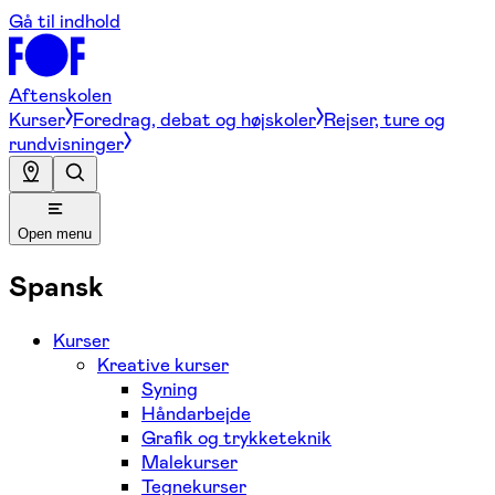
Gå til indhold
Aftenskolen
Kurser
Foredrag, debat og højskoler
Rejser, ture og
rundvisninger
Open menu
Spansk
Kurser
Kreative kurser
Syning
Håndarbejde
Grafik og trykketeknik
Malekurser
Tegnekurser