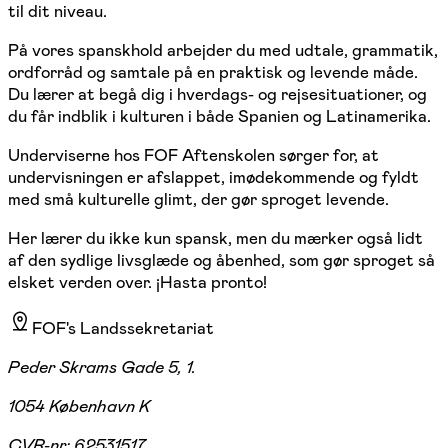
til dit niveau.
På vores spanskhold arbejder du med udtale, grammatik,
ordforråd og samtale på en praktisk og levende måde.
Du lærer at begå dig i hverdags- og rejsesituationer, og
du får indblik i kulturen i både Spanien og Latinamerika.
Underviserne hos FOF Aftenskolen sørger for, at
undervisningen er afslappet, imødekommende og fyldt
med små kulturelle glimt, der gør sproget levende.
Her lærer du ikke kun spansk, men du mærker også lidt
af den sydlige livsglæde og åbenhed, som gør sproget så
elsket verden over. ¡Hasta pronto!
FOF's Landssekretariat
Peder Skrams Gade 5, 1.
1054 København K
CVR-nr:
62531517