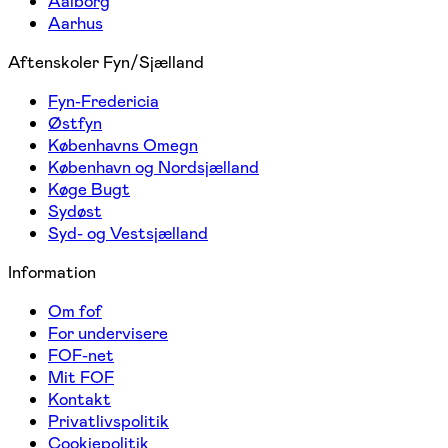
Aalborg
Aarhus
Aftenskoler Fyn/Sjælland
Fyn-Fredericia
Østfyn
Københavns Omegn
København og Nordsjælland
Køge Bugt
Sydøst
Syd- og Vestsjælland
Information
Om fof
For undervisere
FOF-net
Mit FOF
Kontakt
Privatlivspolitik
Cookiepolitik