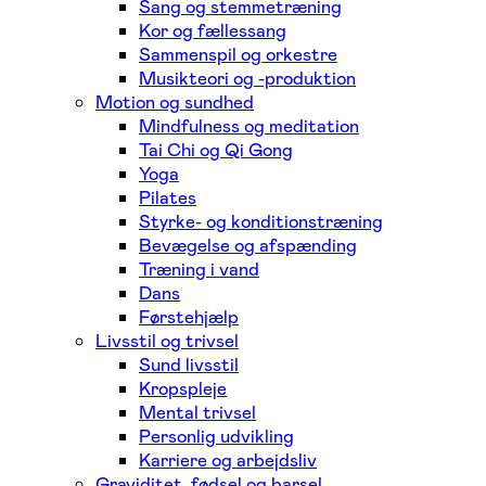
Sang og stemmetræning
Kor og fællessang
Sammenspil og orkestre
Musikteori og -produktion
Motion og sundhed
Mindfulness og meditation
Tai Chi og Qi Gong
Yoga
Pilates
Styrke- og konditionstræning
Bevægelse og afspænding
Træning i vand
Dans
Førstehjælp
Livsstil og trivsel
Sund livsstil
Kropspleje
Mental trivsel
Personlig udvikling
Karriere og arbejdsliv
Graviditet, fødsel og barsel