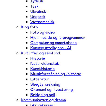
Tyrkisk
Tysk
Ukrainsk
Ungarsk
Vietnamesisk
It og foto
Foto og video
Hjemmeside og it-programmer
Computer og smartphone
Kunstig intelligens - AI
Kulturfag og samfund
Historie
Naturvidenskab
Kunsthistorie
Musikforståelse og -historie
Litteratur
Slægtsforskning
Økonomi og investering
Bridge og spil
Kommunikation og drama
Skrivekurser