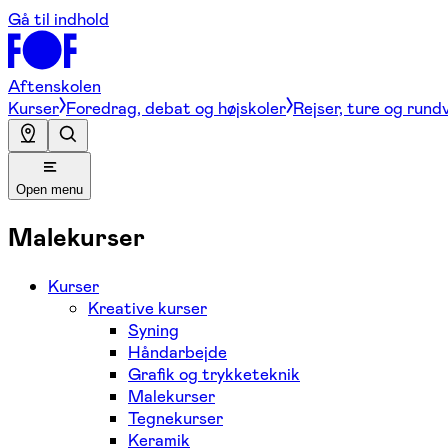
Gå til indhold
Aftenskolen
Kurser
Foredrag, debat og højskoler
Rejser, ture og rund
Open menu
Malekurser
Kurser
Kreative kurser
Syning
Håndarbejde
Grafik og trykketeknik
Malekurser
Tegnekurser
Keramik