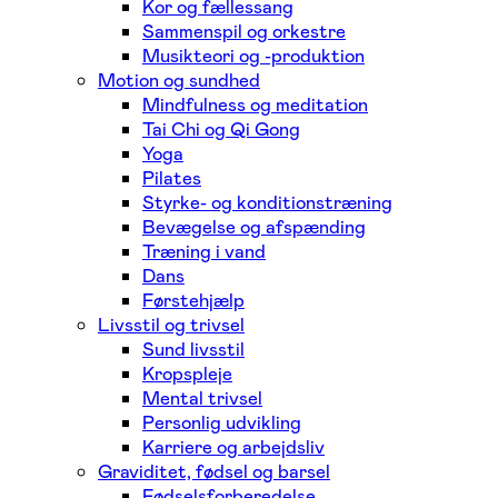
Kor og fællessang
Sammenspil og orkestre
Musikteori og -produktion
Motion og sundhed
Mindfulness og meditation
Tai Chi og Qi Gong
Yoga
Pilates
Styrke- og konditionstræning
Bevægelse og afspænding
Træning i vand
Dans
Førstehjælp
Livsstil og trivsel
Sund livsstil
Kropspleje
Mental trivsel
Personlig udvikling
Karriere og arbejdsliv
Graviditet, fødsel og barsel
Fødselsforberedelse