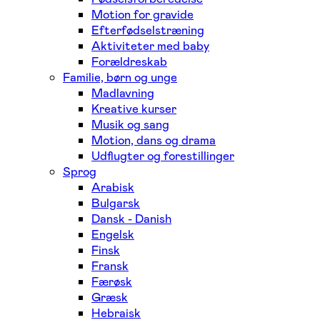
Motion for gravide
Efterfødselstræning
Aktiviteter med baby
Forældreskab
Familie, børn og unge
Madlavning
Kreative kurser
Musik og sang
Motion, dans og drama
Udflugter og forestillinger
Sprog
Arabisk
Bulgarsk
Dansk - Danish
Engelsk
Finsk
Fransk
Færøsk
Græsk
Hebraisk