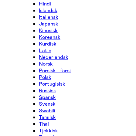
Hindi
Islandsk
Italiensk
Japansk
Kinesisk
Koreansk
Kurdisk
Latin
Nederlandsk
Norsk
Persisk - farsi
Polsk
Portugisisk
Russisk
Spansk
Svensk
Swahili
Tamilsk
Thai
Tjekkisk