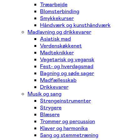
Træarbejde
Blomsterbinding
Smykkekurser
Håndværk og kunsthåndværk
Madlavning og drikkevarer
Asiatisk mad
Verdenskøkkenet
Madteknikker
Vegetarisk og vegansk
Fest- og hverdagsmad
Bagning og søde sager
Madfællesskab
Drikkevarer
Musik og sang
Strengeinstrumenter
Strygere
Blæsere
Trommer og percussion
Klaver og harmonika
Sang og stemmetræning